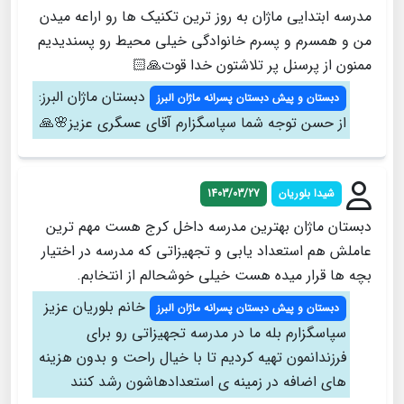
مدرسه ابتدایی ماژان به روز ترین تکنیک ها رو اراعه میدن
من و همسرم و پسرم خانوادگی خیلی محیط رو پسندیدیم
ممنون از پرسنل پر تلاشتون خدا قوت🙏🏻
دبستان ماژان البرز:
دبستان و پیش دبستان پسرانه ماژان البرز
از حسن توجه شما سپاسگزارم آقای عسگری عزیز🌸🙏
شیدا بلوریان
1403/03/27
دبستان ماژان بهترین مدرسه داخل کرج هست مهم ترین
عاملش هم استعداد یابی و تجهیزاتی که مدرسه در اختیار
بچه ها قرار میده هست خیلی خوشحالم از انتخابم.
خانم بلوریان عزیز
دبستان و پیش دبستان پسرانه ماژان البرز
سپاسگزارم بله ما در مدرسه تجهیزاتی رو برای
فرزندانمون تهیه کردیم تا با خیال راحت و بدون هزینه
های اضافه در زمینه ی استعدادهاشون رشد کنند