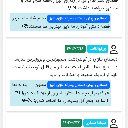
قطعان پسر های گل در (ماژان البرز )لحظه های شاد و
مفیدی خواهند داشت.🌸🍃
خانم شایسته عزیز
دبستان و پیش دبستان پسرانه ماژان البرز
قطعا دانش آموزان ما لایق بهترین ها هستند🥰🤩
پورابوالقاسم
1403/03/28
دبستان ماژان در گوهردشت ،مجهزترین ‌وبروزترین مدرسه
در سطح استان البرز است. به نظر من قابل توصیف نیست
باید از نزدیک محیط و امکانات را دید.
ممنون 🙏 بله واقعا
دبستان و پیش دبستان پسرانه ماژان البرز
هر کدوم از بچه ها ماژان البرز رو از نزدیک دیدن🧑‍💻
👩‍💻 به جمع گل پسرهای ما اضافه شدن🥰😍❤️
علیرضا عسگری
1403/03/27