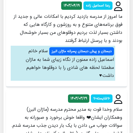
رعنا اسماعیل زاده
1403/04/19
ما امروز از مدرسه بازدید کردیم با امکانات عالی و جدید از
فوق برنامه‌های متنوع و به روزشون و کارگاه هایی که
داشتن بسیار لذت بردیم دوقلوهای من بسیار خوشحال
بودند و با پرسنل ارتباط گرفتند
سلام خانم
دبستان و پیش دبستان پسرانه ماژان البرز
اسماعیل زاده ممنون از نگاه زیبای شما به ماژان
مطمئنا لحظه های شادی را با دوقلوها خواهیم
داشت♥
✨شایسته✨
1403/03/29
سلام وخدا قوت به مدیر محترم مدرسه (ماژان البرز)
وهمکاران ایشان❤️ واقعا خوش برخورد و صبورانه به
سوالات جواب می دادن با یک بار دیدن جذب مدرسه شدم.