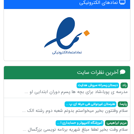
نمادهای الکترونیکی
آخرین نظرات سایت
راد:
دبستان پسرانه سروش هدایت
مدرسه ی پویا،شاد برای بچه ها.پسرم دوران ابتدایی او
...
پارسا:
هنرستان غیردولتی فنی حرفه ای پ
...
سلام وقتتون بخیر میخواستم بدونم شعبه دوم رشته الک
...
مریم ابراهیمی:
آموزشگاه کامپیوتر و حسابداری ا
...
سلام وقت بخیر لطفا مبلغ شهریه برنامه نویسی بزرگسال
...