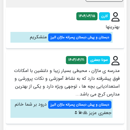
کارن
1404/03/15
بهترینها
متشکریم
دبستان و پیش دبستان پسرانه ماژان البرز
صونا جعفری
1403/04/21
مدرسه ی ماژان ، محیطی بسیار زیبا و دلنشین با امکانات
فوق پیشرفته دارد که به نشاط آموزشی و نکات پرورشی و
استعدادیابی بچه ها ، توجهی ویژه دارد و یکی از بهترین
مدارس کرج می باشد...
درود بر شما خانم
دبستان و پیش دبستان پسرانه ماژان البرز
جعفری عزیز 🙏💫🌷