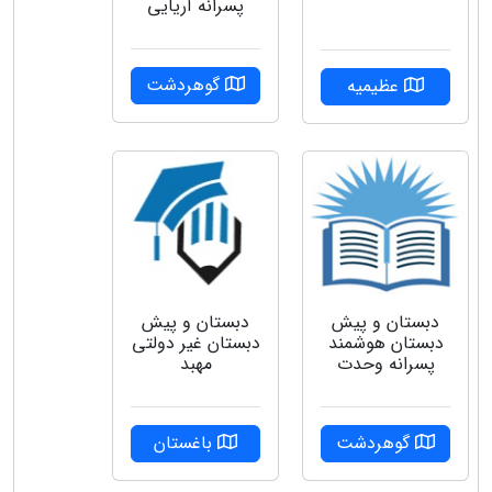
پسرانه آريايي
گوهردشت
عظیمیه
دبستان و پیش
دبستان و پیش
دبستان هوشمند
دبستان غیر دولتی
پسرانه وحدت
مهبد
گوهردشت
باغستان