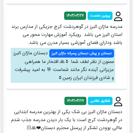
پروین نخست
1403/03/27
مدرسه ماژان البرز در گوهردشت کرج جزیکی از مدارس برند
استان البرز می باشد .رویکرد آموزش مهارت محور می
باشد.ودارای فضای آموزشی بسیار مدرن می باشد.
دبستان ماژان البرز:
دبستان و پیش دبستان پسرانه ماژان البرز
ممنون از نظر لطف شما 🌷🙏 افتخار ما همراهی
عزیزانی آینده نگر مانند شماست 🎯 به امید پیشرفت
و شادی فرزندان ایران زمین🌷
شقایق نظامی
1403/03/27
دبستان ماژان البرز بی شک یکی از بهترین مدرسه ابتدایی
در گوهردشت کرج است با یک بار دیدن مدرسه جذب شدم
عاالی بوودن تشکر از پرسنل محترم دبستان❤️🙏🏻