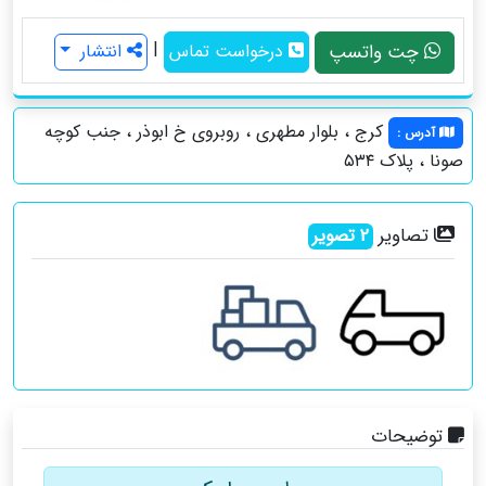
|
چت واتسپ
درخواست تماس
انتشار
کرج ، بلوار مطهری ، روبروی خ ابوذر ، جنب کوچه
آدرس
:
صونا ، پلاک ۵۳۴
تصاویر
2
تصویر
توضیحات