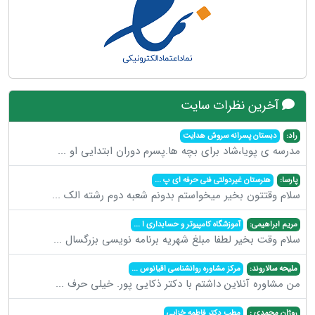
آخرین نظرات سایت
راد:
دبستان پسرانه سروش هدایت
مدرسه ی پویا،شاد برای بچه ها.پسرم دوران ابتدایی او
...
پارسا:
هنرستان غیردولتی فنی حرفه ای پ
...
سلام وقتتون بخیر میخواستم بدونم شعبه دوم رشته الک
...
مریم ابراهیمی:
آموزشگاه کامپیوتر و حسابداری ا
...
سلام وقت بخیر لطفا مبلغ شهریه برنامه نویسی بزرگسال
...
ملیحه سالاروند:
مرکز مشاوره روانشناسی اقیانوس
...
من مشاوره آنلاین داشتم با دکتر ذکایی پور. خیلی حرف
...
روژان محمدی :
مطب دکتر فاطمه خزایی