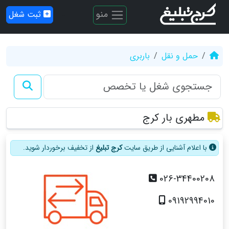
منو
ثبت شغل
حمل و نقل
باربری
مطهری بار کرج
با اعلام آشنایی از طریق سایت
کرج تبلیغ
از تخفیف برخوردار شوید.
026-34400208
09192994010