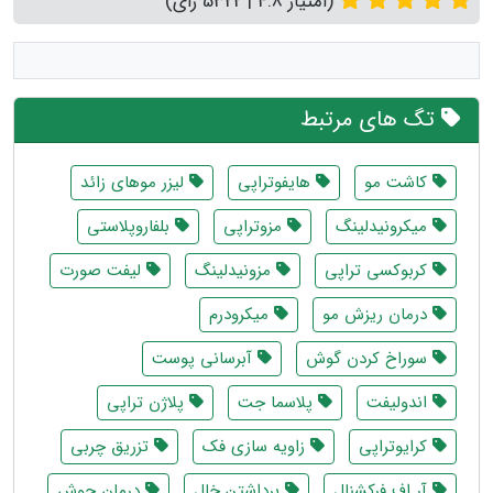
(امتیاز 4.8 | 5322 رای)
تگ های مرتبط
کاشت مو
هایفوتراپی
لیزر موهای زائد
میکرونیدلینگ
مزوتراپی
بلفاروپلاستی
کربوکسی تراپی
مزونیدلینگ
لیفت صورت
درمان ریزش مو
میکرودرم
سوراخ کردن گوش
آبرسانی پوست
اندولیفت
پلاسما جت
پلاژن تراپی
کرایوتراپی
زاویه سازی فک
تزریق چربی
آر اف فرکشنال
برداشتن خال
درمان جوش