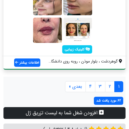
کلینیک زیبایی
گوهردشت ، بلوار موذن ، روبه روی دانشگاه ...
اطلاعات بیشتر
1
2
3
4
بعدی »
62 مورد یافت شد
افزودن شغل شما به لیست تزریق ژل