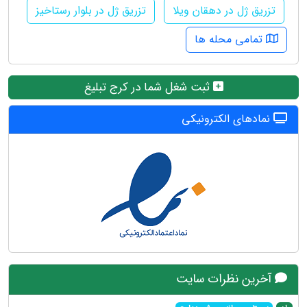
تزریق ژل در دهقان ویلا
تزریق ژل در بلوار رستاخیز
تمامی محله ها
ثبت شغل شما در کرج تبلیغ
نمادهای الکترونیکی
آخرین نظرات سایت