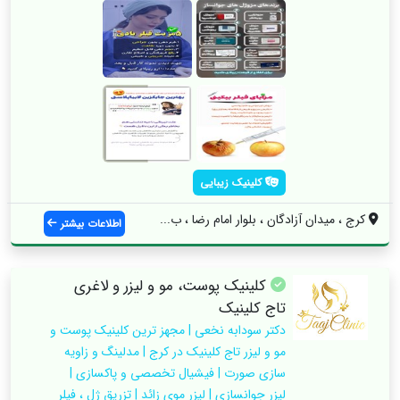
کلینیک زیبایی
کرج ، میدان آزادگان ، بلوار امام رضا ، ب...
اطلاعات بیشتر
کلینیک پوست، مو و لیزر و لاغری
تاج کلینیک
دکتر سودابه نخعی | مجهز ترین کلینیک پوست و
مو و لیزر تاج کلینیک در کرج | مدلینگ و زاویه
سازی صورت | فیشیال تخصصی و پاکسازی |
لیزر جوانسازی | لیزر موی زائد | تزریق ژل ، فیلر