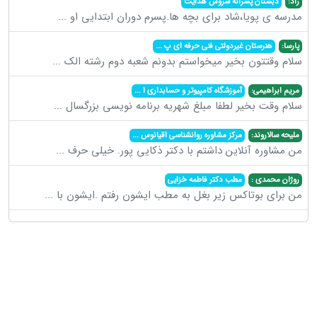
راد:
دبستان پسرانه سروش هدایت
مدرسه ی پویا،شاد برای بچه ها.پسرم دوران ابتدایی او
...
پارسا:
هنرستان غیردولتی فنی حرفه ای پ
...
سلام وقتتون بخیر میخواستم بدونم شعبه دوم رشته الک
...
مریم ابراهیمی:
آموزشگاه کامپیوتر و حسابداری ا
...
سلام وقت بخیر لطفا مبلغ شهریه برنامه نویسی بزرگسال
...
ملیحه سالاروند:
مرکز مشاوره روانشناسی اقیانوس
...
من مشاوره آنلاین داشتم با دکتر ذکایی پور. خیلی حرف
...
روژان محمدی :
مطب دکتر فاطمه خزایی
من برای بوتاکس زیر بغل به مطب ایشون رفتم .ایشون با
...