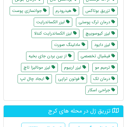
تزریق بوتاکس
هیدرودرم
جوانسازی پوست
درمان ترک پوستی
لیزر الکساندرایت
لیزر کیوسوییچ
لیزر الکساندرایت کندلا
لیزر دایود
مادلینگ صورت
فیشیال تخصصی
از بین بردن جای بخیه
ترمیم مو
لیزر اربیوم
لیزر مونالیزا تاچ
درمان لک
فوتون تراپی
ایجاد چال لپ
جراحی اسکار
تزریق ژل در محله های کرج