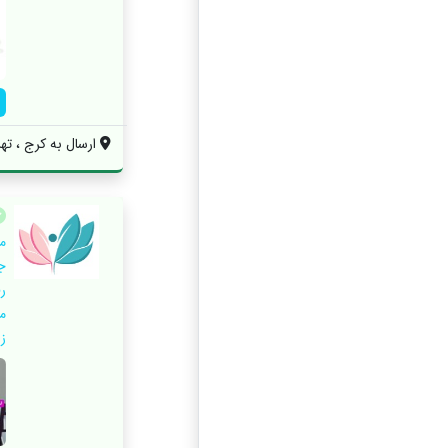
ارسال به کرج ، ته
م
ج
م
زا