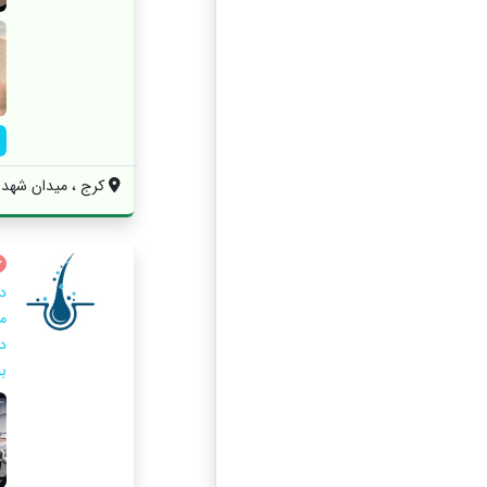
کرج ، میدان شهدا 
مو
ب