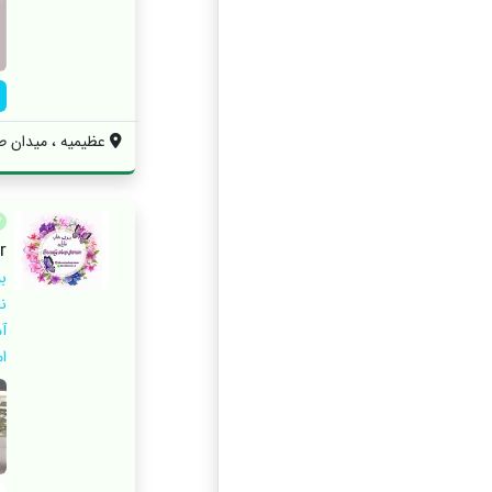
عظیمیه ، میدان طال
)
آ
ام