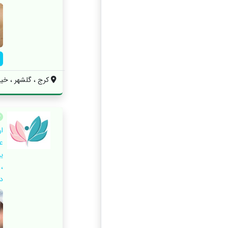
کرج ، گلشهر ، خیا
ا
عل
ی
،
د