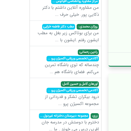
مرکز مشاوره روانشناسی اقیانوس
...
من مشاوره آنلاین داشتم با دکتر
ذکایی پور. خیلی حرف
...
روژان محمدی :
مطب دکتر فاطمه خزایی
من برای بوتاکس زیر بغل به مطب
ایشون رفتم .ایشون با
...
رادین رحمانی:
آکادمی تخصصی ورزشی اکسیژن پرو
...
چندساله که توی باشگاه تمرین
می‌کنم. فضای باشگاه هم
...
اورهان کامل و حسین کامل:
آکادمی تخصصی ورزشی اکسیژن پرو
...
درود بیکران تشکر و قدردانی از
مجموعه اکسیژن پرو
...
زری:
مجموعه دبیرستان دخترانه غیردول
...
دخترم با دوستش در مدرسه جان
افرین درس می خوند . ما
...