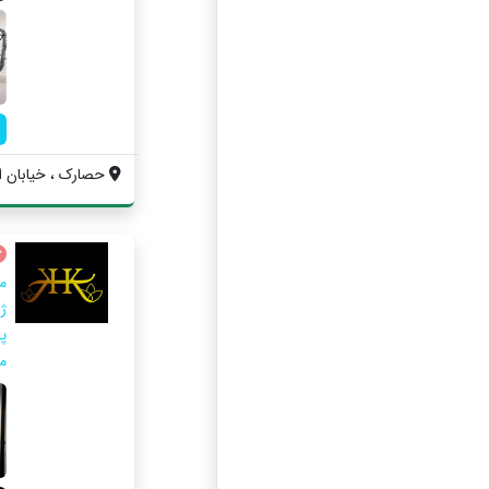
حصارک ، خیابان ال
م
ژ
پ
م