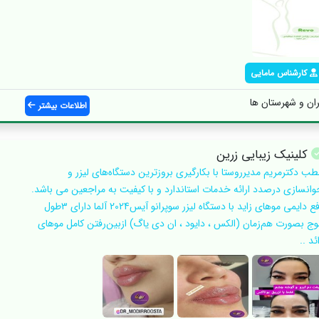
کارشناس مامایی
ران و شهرستان ها
اطلاعات بیشتر
کلینیک زیبایی زرین
طب دکترمریم مدیرروستا با بکارگیری بروزترین دستگاه‌های لیزر و
وانسازی درصدد ارائه خدمات استاندارد و با کیفیت به مراجعین می باشد.
رفع دایمی موهای زاید با دستگاه لیزر سوپرانو آیس2024 آلما دارای ۳طول
وج بصورت هم‌زمان (الکس ، دایود ، ان دی یاگ) ازبین‌رفتن کامل موهای
ئد ..