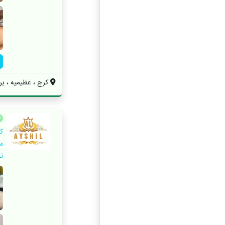
کرج ، عظیمیه ، بر
ک
م
تخ