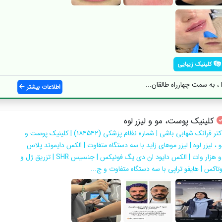
کلینیک زیبایی
، به سمت چهارراه طالقان...
اطلاعات بیشتر
کلینیک پوست، مو و لیزر لوه
دکتر فرانک شهابی باشی | شماره نظام پزشکی (۱۸۴۵۴۲) | کلینیک پوست و
 ، لیزر لوه | لیزر موهای زاید با سه دستگاه متفاوت | الکس دایموند پلاس
دو هزار وات | الکس دایود ان دی یگ فونیکس | جنسیس SHR | تزریق ژل و
وتاکس | هایفو تراپی با سه دستگاه متفاوت و ج...