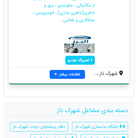
از مکانیکی ، جلوبندی ، برق و
باطری(باطری سازی) ، اتوسرویس ،
صافکاری و نقاشی...
تعمیرگاه خودرو
شهرک ناز ، بلوار یازدهم (بلوار ناز) ، بعد از مخابرات ، نرسیده به میدان ناز ، نبش خیابان سیزدهم ، مجتمع تعمیر گاهی البرز
اطلاعات بیشتر
دسته بندی مشاغل شهرک ناز
باشگاه بدنسازی شهرک ناز
دفاتر پیشخوان دولت شهرک ناز