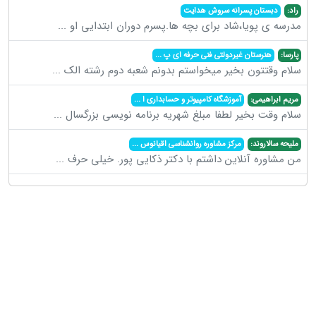
راد:
دبستان پسرانه سروش هدایت
مدرسه ی پویا،شاد برای بچه ها.پسرم دوران ابتدایی او
...
پارسا:
هنرستان غیردولتی فنی حرفه ای پ
...
سلام وقتتون بخیر میخواستم بدونم شعبه دوم رشته الک
...
مریم ابراهیمی:
آموزشگاه کامپیوتر و حسابداری ا
...
سلام وقت بخیر لطفا مبلغ شهریه برنامه نویسی بزرگسال
...
ملیحه سالاروند:
مرکز مشاوره روانشناسی اقیانوس
...
من مشاوره آنلاین داشتم با دکتر ذکایی پور. خیلی حرف
...