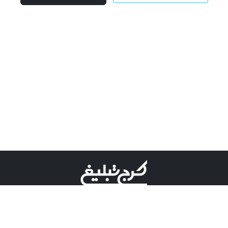
©کرج تبلیغ علامت تجاری ثبت شده در "اداره ثبت برند"
میباشد و هرگونه استفاده از این عنوان با پسوند و پیشوند قابل