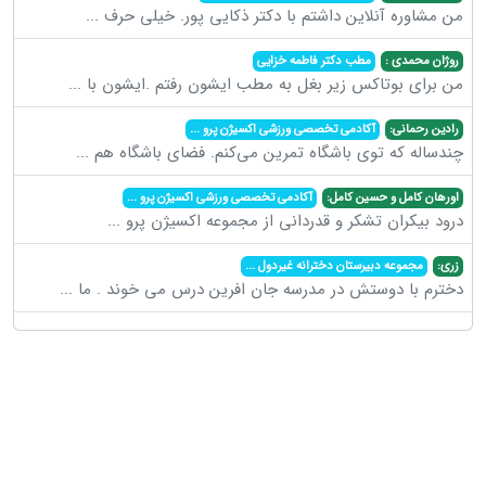
من مشاوره آنلاین داشتم با دکتر ذکایی پور. خیلی حرف
...
روژان محمدی :
مطب دکتر فاطمه خزایی
من برای بوتاکس زیر بغل به مطب ایشون رفتم .ایشون با
...
رادین رحمانی:
آکادمی تخصصی ورزشی اکسیژن پرو
...
چندساله که توی باشگاه تمرین می‌کنم. فضای باشگاه هم
...
اورهان کامل و حسین کامل:
آکادمی تخصصی ورزشی اکسیژن پرو
...
درود بیکران تشکر و قدردانی از مجموعه اکسیژن پرو
...
زری:
مجموعه دبیرستان دخترانه غیردول
...
دخترم با دوستش در مدرسه جان افرین درس می خوند . ما
...