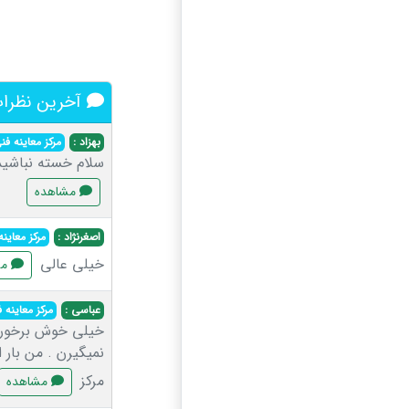
آخرین نظرات 
بهزاد :
مرکز معاینه ف
سلام خسته نباشید 
مشاهده
اصغرنژاد :
مرکز معاین
خیلی عالی
مش
عباسی :
مرکز معاینه
خیلی خوش برخورد ه
نمیگیرن . من بار 
مرکز
مشاهده