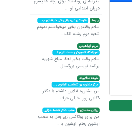
مدرسه ی پویا،شاد برای بچه ها.پسرم
دوران ابتدایی او
...
پارسا:
هنرستان غیردولتی فنی حرفه ای پ
...
سلام وقتتون بخیر میخواستم بدونم
شعبه دوم رشته الک
...
مریم ابراهیمی:
آموزشگاه کامپیوتر و حسابداری ا
...
سلام وقت بخیر لطفا مبلغ شهریه
برنامه نویسی بزرگسال
...
ملیحه سالاروند:
مرکز مشاوره روانشناسی اقیانوس
...
من مشاوره آنلاین داشتم با دکتر
ذکایی پور. خیلی حرف
...
روژان محمدی :
مطب دکتر فاطمه خزایی
من برای بوتاکس زیر بغل به مطب
ایشون رفتم .ایشون با
...