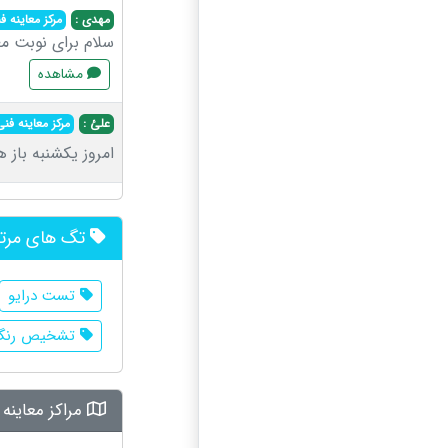
مهدی :
مرکز معاینه 
سلام برای نوبت م
مشاهده
علئ :
مرکز معاینه فن
امروز یکشنبه باز 
تگ های مرت
تست درایو
تشخیص رنگ 
مراکز معاینه