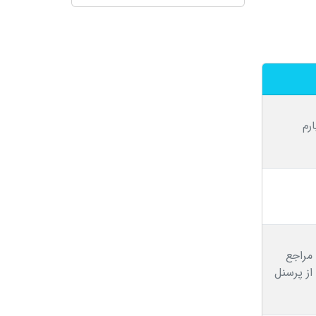
رم
 مراجع
از پرسنل