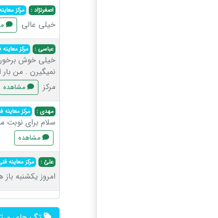
اصغرنژاد :
مرکز معاین
خیلی عالی
مش
عباسی :
مرکز معاینه
خیلی خوش برخورد ه
نمیگیرن . من بار 
مرکز
مشاهده
مهدی :
مرکز معاینه 
سلام برای نوبت م
مشاهده
علئ :
مرکز معاینه فن
امروز یکشنبه باز 
تگ های مرت