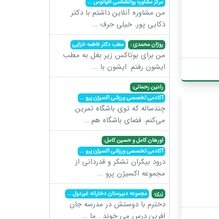
مرکز مشاوره روانشناسی اقیانوس
...
من مشاوره آنلاین داشتم با دکتر
ذکایی پور. خیلی حرف
...
روژان محمدی :
مطب دکتر فاطمه خزایی
من برای بوتاکس زیر بغل به مطب
ایشون رفتم .ایشون با
...
رادین رحمانی:
آکادمی تخصصی ورزشی اکسیژن پرو
...
چندساله که توی باشگاه تمرین
می‌کنم. فضای باشگاه هم
...
اورهان کامل و حسین کامل:
آکادمی تخصصی ورزشی اکسیژن پرو
...
درود بیکران تشکر و قدردانی از
مجموعه اکسیژن پرو
...
زری:
مجموعه دبیرستان دخترانه غیردول
...
دخترم با دوستش در مدرسه جان
افرین درس می خوند . ما
...