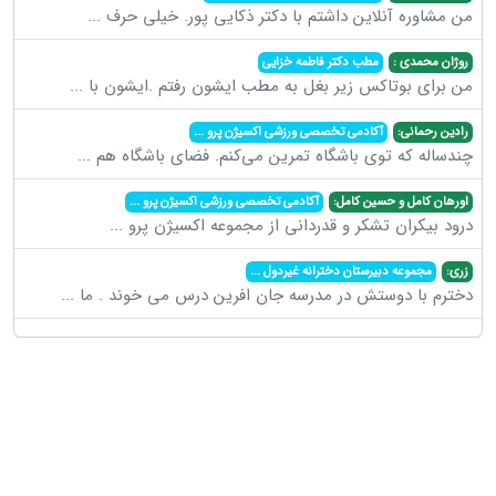
من مشاوره آنلاین داشتم با دکتر ذکایی پور. خیلی حرف
...
روژان محمدی :
مطب دکتر فاطمه خزایی
من برای بوتاکس زیر بغل به مطب ایشون رفتم .ایشون با
...
رادین رحمانی:
آکادمی تخصصی ورزشی اکسیژن پرو
...
چندساله که توی باشگاه تمرین می‌کنم. فضای باشگاه هم
...
اورهان کامل و حسین کامل:
آکادمی تخصصی ورزشی اکسیژن پرو
...
درود بیکران تشکر و قدردانی از مجموعه اکسیژن پرو
...
زری:
مجموعه دبیرستان دخترانه غیردول
...
دخترم با دوستش در مدرسه جان افرین درس می خوند . ما
...