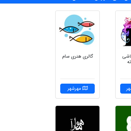
قاشی
گالری هنری سام
ه
ر
مهرشهر