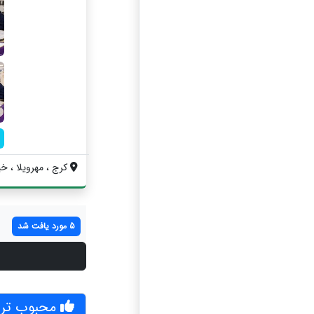
کرج ، مهرویلا ، خی
5 مورد یافت شد
محبوب تری