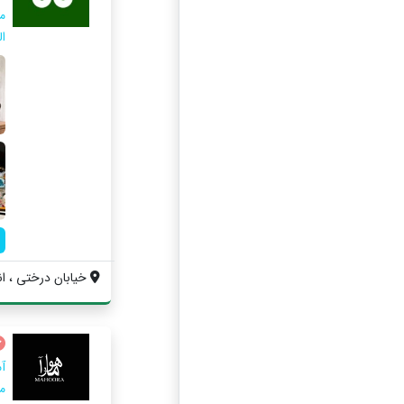
ال
خیابان درختی ، ان
آ
م