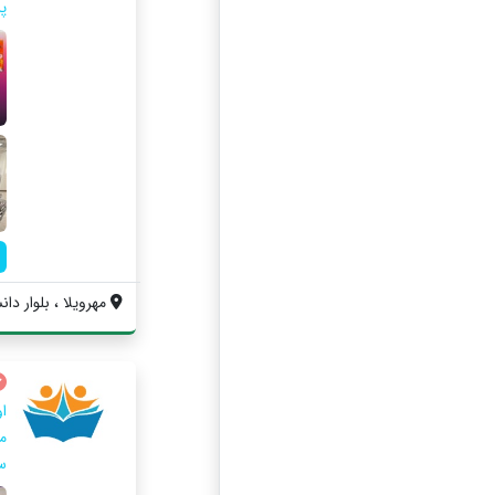
پ
مهرویلا ، بلوار دا
ا
س