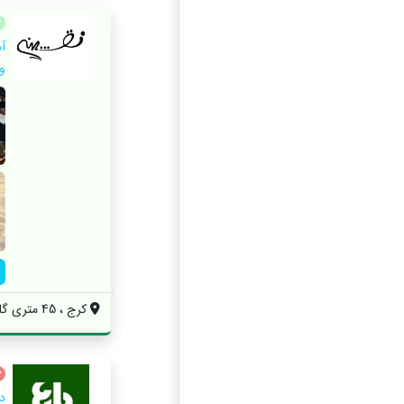
آ
و
کرج ، 45 متري گلشهر ، ابتدای خیابان انوش...