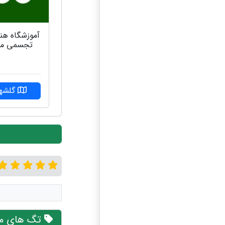
آموزشگاه هن
تجسمی ما
گلشهر
تگ های مر