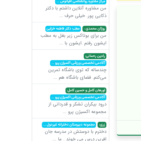
مرکز مشاوره روانشناسی اقیانوس
...
من مشاوره آنلاین داشتم با دکتر
ذکایی پور. خیلی حرف
...
روژان محمدی :
مطب دکتر فاطمه خزایی
من برای بوتاکس زیر بغل به مطب
ایشون رفتم .ایشون با
...
رادین رحمانی:
آکادمی تخصصی ورزشی اکسیژن پرو
...
چندساله که توی باشگاه تمرین
می‌کنم. فضای باشگاه هم
...
اورهان کامل و حسین کامل:
آکادمی تخصصی ورزشی اکسیژن پرو
...
درود بیکران تشکر و قدردانی از
مجموعه اکسیژن پرو
...
زری:
مجموعه دبیرستان دخترانه غیردول
...
دخترم با دوستش در مدرسه جان
افرین درس می خوند . ما
...