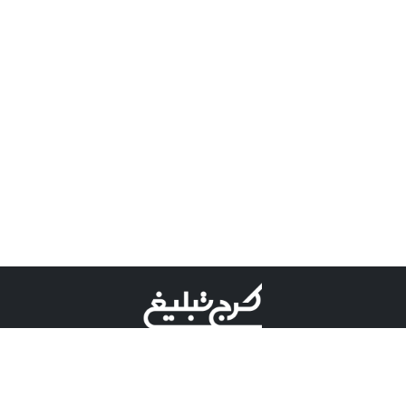
©کرج تبلیغ علامت تجاری ثبت شده در "اداره ثبت برند"
میباشد و هرگونه استفاده از این عنوان با پسوند و پیشوند قابل