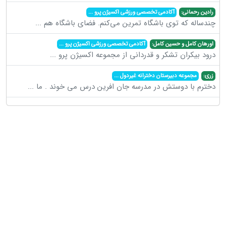
رادین رحمانی:
آکادمی تخصصی ورزشی اکسیژن پرو
...
چندساله که توی باشگاه تمرین می‌کنم. فضای باشگاه هم
...
اورهان کامل و حسین کامل:
آکادمی تخصصی ورزشی اکسیژن پرو
...
درود بیکران تشکر و قدردانی از مجموعه اکسیژن پرو
...
زری:
مجموعه دبیرستان دخترانه غیردول
...
دخترم با دوستش در مدرسه جان افرین درس می خوند . ما
...