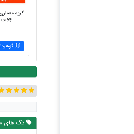
گروه‌ معماری
چوبی
گوهرد
تگ های مر