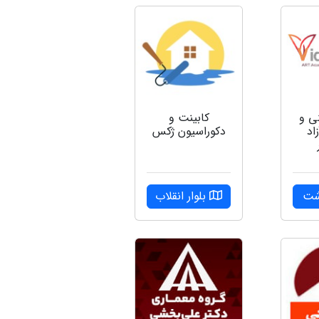
ی و
کابینت و
اد
دکوراسیون ژکس
شت
بلوار انقلاب