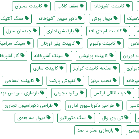
کابینت آشپزخانه
سقف کاذب
کابینت ممبران
لاسیک
دیوار پوش
دکوراسیون آشپزخانه
سنگ آنتیک
کابینت ام دی اف
پارتیشن اداری
چیدمان منزل
لاس
کابینت وکیوم
کابینت پلی اورتان
سینک سرامیک
 کورین
کابینت پولیشی
سینک آشپزخانه
گاز آشپزخان
یواری
صفحه کابینت کوارتز
کابینت سازی
پزخانه
نصب قرنیز
کفپوش پارکت
کابینت اقساطی
درب اتاقی لوکس
روکوب چوبی
بازسازی سرویس بهد
کاسی
طراحی دکوراسیون اداری
طراحی دکوراسیون تجاری
تی وی وال
سنگ دکوراتیو
دیوار سه بعدی
ینتی
بازسازی صفر تا صد