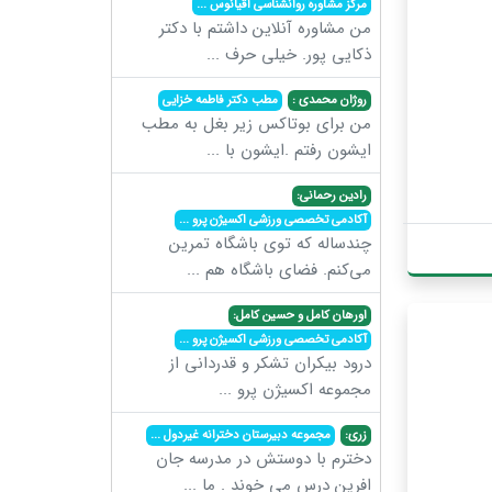
مرکز مشاوره روانشناسی اقیانوس
...
من مشاوره آنلاین داشتم با دکتر
ذکایی پور. خیلی حرف
...
روژان محمدی :
مطب دکتر فاطمه خزایی
من برای بوتاکس زیر بغل به مطب
ایشون رفتم .ایشون با
...
رادین رحمانی:
آکادمی تخصصی ورزشی اکسیژن پرو
...
چندساله که توی باشگاه تمرین
می‌کنم. فضای باشگاه هم
...
اورهان کامل و حسین کامل:
آکادمی تخصصی ورزشی اکسیژن پرو
...
درود بیکران تشکر و قدردانی از
مجموعه اکسیژن پرو
...
زری:
مجموعه دبیرستان دخترانه غیردول
...
دخترم با دوستش در مدرسه جان
افرین درس می خوند . ما
...