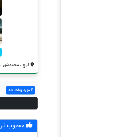
کرج ، محمدشهر ، 
2 مورد یافت شد
محبوب تر