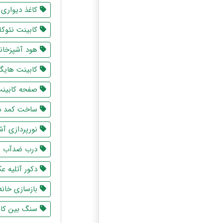
کاغذ دیواری
کابینت نئوک
هود آشپزخانه
کابینت هایگ
صفحه کابینت
ساخت کمد د
نورپردازی آش
درب ضدآب
دکور آتلیه ع
بازسازی خانه
سنگ بین کاب