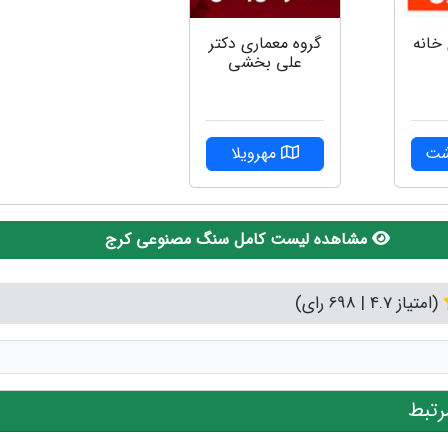
گروه معماری دکتر
 خانه
علی بخشی
مهرویلا
شت
مشاهده لیست کامل سنگ مصنوعی کرج
(امتیاز 4.7 | 698 رای)
تبط