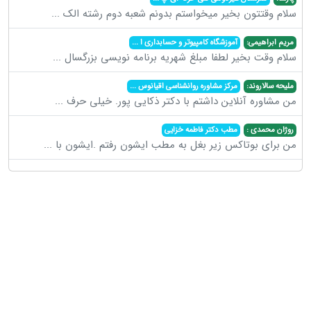
سلام وقتتون بخیر میخواستم بدونم شعبه دوم رشته الک
...
مریم ابراهیمی:
آموزشگاه کامپیوتر و حسابداری ا
...
سلام وقت بخیر لطفا مبلغ شهریه برنامه نویسی بزرگسال
...
ملیحه سالاروند:
مرکز مشاوره روانشناسی اقیانوس
...
من مشاوره آنلاین داشتم با دکتر ذکایی پور. خیلی حرف
...
روژان محمدی :
مطب دکتر فاطمه خزایی
من برای بوتاکس زیر بغل به مطب ایشون رفتم .ایشون با
...