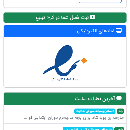
ثبت شغل شما در کرج تبلیغ
نمادهای الکترونیکی
آخرین نظرات سایت
راد:
دبستان پسرانه سروش هدایت
مدرسه ی پویا،شاد برای بچه ها.پسرم دوران ابتدایی او
...
پارسا:
هنرستان غیردولتی فنی حرفه ای پ
...