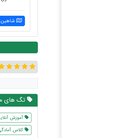
شاهین و
تگ های مر
آموزش آنلای
کلاس آمادگی