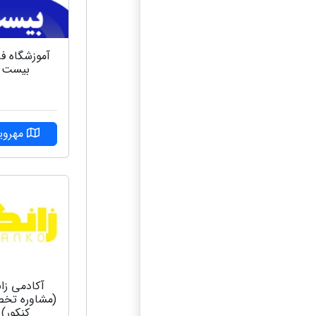
آموزشگاه فر
بیست
مهرویل
آکادمی زان
(مشاوره ت
کنکور)