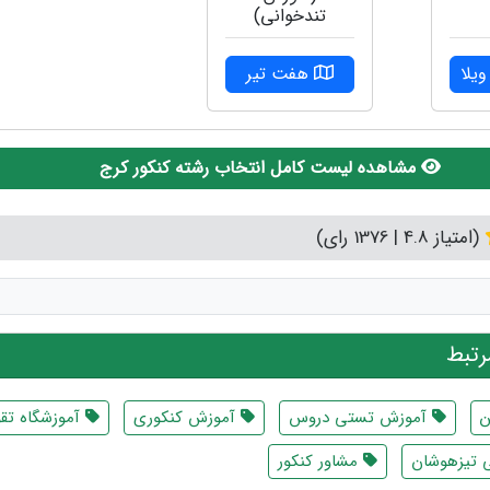
تندخوانی)
یلا
هفت تیر
مشاهده لیست کامل انتخاب رشته کنکور کرج
(امتیاز 4.8 | 1376 رای)
تبط
ن
آموزش تستی دروس
آموزش کنکوری
آموزشگاه تق
 تیزهوشان
مشاور کنکور