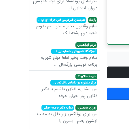
مدرسه ی پویا،شاد برای بچه ها.پسرم
دوران ابتدایی او
...
پارسا:
هنرستان غیردولتی فنی حرفه ای پ
...
سلام وقتتون بخیر میخواستم بدونم
شعبه دوم رشته الک
...
مریم ابراهیمی:
آموزشگاه کامپیوتر و حسابداری ا
...
سلام وقت بخیر لطفا مبلغ شهریه
برنامه نویسی بزرگسال
...
ملیحه سالاروند:
مرکز مشاوره روانشناسی اقیانوس
...
من مشاوره آنلاین داشتم با دکتر
ذکایی پور. خیلی حرف
...
روژان محمدی :
مطب دکتر فاطمه خزایی
من برای بوتاکس زیر بغل به مطب
ایشون رفتم .ایشون با
...