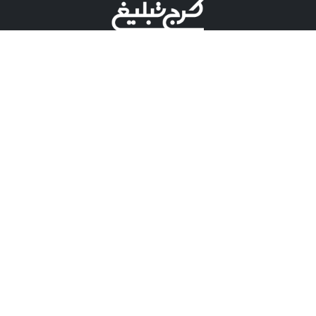
©کرج تبلیغ علامت تجاری ثبت شده در "اداره ثبت برند"
میباشد و هرگونه استفاده از این عنوان با پسوند و پیشوند قابل
پیگیری قضایی میباشد.
دارای نماد اعتبار 1 ستاره از مركز توسعه تجارت الكترونیكی
وزارت صنعت، معدن و تجارت.
مسئولیت آگهی های درج شده در این سایت بر عهده آگهی
دهنده می باشد.
تعرفه تبلیغات
پنل کاربری
تماس با کرج تبلیغ
مشاوره فروش در بله