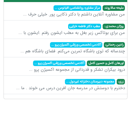
ملیحه سالاروند:
مرکز مشاوره روانشناسی اقیانوس
...
من مشاوره آنلاین داشتم با دکتر ذکایی پور. خیلی حرف
...
روژان محمدی :
مطب دکتر فاطمه خزایی
من برای بوتاکس زیر بغل به مطب ایشون رفتم .ایشون با
...
رادین رحمانی:
آکادمی تخصصی ورزشی اکسیژن پرو
...
چندساله که توی باشگاه تمرین می‌کنم. فضای باشگاه هم
...
اورهان کامل و حسین کامل:
آکادمی تخصصی ورزشی اکسیژن پرو
...
درود بیکران تشکر و قدردانی از مجموعه اکسیژن پرو
...
زری:
مجموعه دبیرستان دخترانه غیردول
...
دخترم با دوستش در مدرسه جان افرین درس می خوند . ما
...