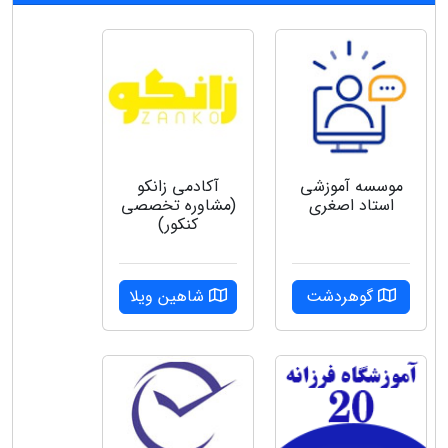
موسسه آموزشی
آکادمی زانکو
استاد اصغری
(مشاوره تخصصی
کنکور)
گوهردشت
شاهین ویلا