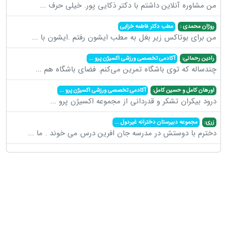
من مشاوره آنلاین داشتم با دکتر ذکایی پور. خیلی حرف
...
روژان محمدی :
مطب دکتر فاطمه خزایی
من برای بوتاکس زیر بغل به مطب ایشون رفتم .ایشون با
...
رادین رحمانی:
آکادمی تخصصی ورزشی اکسیژن پرو
...
چندساله که توی باشگاه تمرین می‌کنم. فضای باشگاه هم
...
اورهان کامل و حسین کامل:
آکادمی تخصصی ورزشی اکسیژن پرو
...
درود بیکران تشکر و قدردانی از مجموعه اکسیژن پرو
...
زری:
مجموعه دبیرستان دخترانه غیردول
...
دخترم با دوستش در مدرسه جان افرین درس می خوند . ما
...