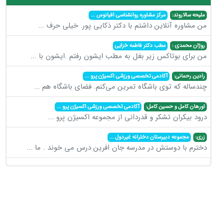
ملیحه سالاروند:
مرکز مشاوره روانشناسی اقیانوس
...
من مشاوره آنلاین داشتم با دکتر ذکایی پور. خیلی حرف
...
روژان محمدی :
مطب دکتر فاطمه خزایی
من برای بوتاکس زیر بغل به مطب ایشون رفتم .ایشون با
...
رادین رحمانی:
آکادمی تخصصی ورزشی اکسیژن پرو
...
چندساله که توی باشگاه تمرین می‌کنم. فضای باشگاه هم
...
اورهان کامل و حسین کامل:
آکادمی تخصصی ورزشی اکسیژن پرو
...
درود بیکران تشکر و قدردانی از مجموعه اکسیژن پرو
...
زری:
مجموعه دبیرستان دخترانه غیردول
...
دخترم با دوستش در مدرسه جان افرین درس می خوند . ما
...