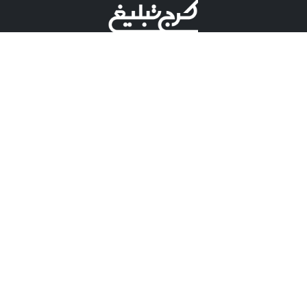
©کرج تبلیغ علامت تجاری ثبت شده در "اداره ثبت برند"
میباشد و هرگونه استفاده از این عنوان با پسوند و پیشوند قابل
پیگیری قضایی میباشد.
دارای نماد اعتبار 1 ستاره از مركز توسعه تجارت الكترونیكی
وزارت صنعت، معدن و تجارت.
مسئولیت آگهی های درج شده در این سایت بر عهده آگهی
دهنده می باشد.
تعرفه تبلیغات
پنل کاربری
تماس با کرج تبلیغ
مشاوره فروش در بله