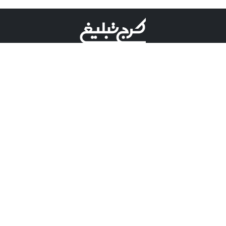
©کرج تبلیغ علامت تجاری ثبت شده در "اداره ثبت برند"
میباشد و هرگونه استفاده از این عنوان با پسوند و پیشوند قابل
پیگیری قضایی میباشد.
دارای نماد اعتبار 1 ستاره از مركز توسعه تجارت الكترونیكی
وزارت صنعت، معدن و تجارت.
مسئولیت آگهی های درج شده در این سایت بر عهده آگهی
دهنده می باشد.
تعرفه تبلیغات
پنل کاربری
تماس با کرج تبلیغ