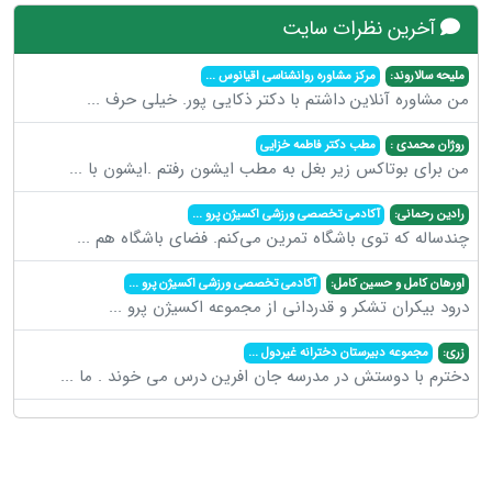
آخرین نظرات سایت
ملیحه سالاروند:
مرکز مشاوره روانشناسی اقیانوس
...
من مشاوره آنلاین داشتم با دکتر ذکایی پور. خیلی حرف
...
روژان محمدی :
مطب دکتر فاطمه خزایی
من برای بوتاکس زیر بغل به مطب ایشون رفتم .ایشون با
...
رادین رحمانی:
آکادمی تخصصی ورزشی اکسیژن پرو
...
چندساله که توی باشگاه تمرین می‌کنم. فضای باشگاه هم
...
اورهان کامل و حسین کامل:
آکادمی تخصصی ورزشی اکسیژن پرو
...
درود بیکران تشکر و قدردانی از مجموعه اکسیژن پرو
...
زری:
مجموعه دبیرستان دخترانه غیردول
...
دخترم با دوستش در مدرسه جان افرین درس می خوند . ما
...