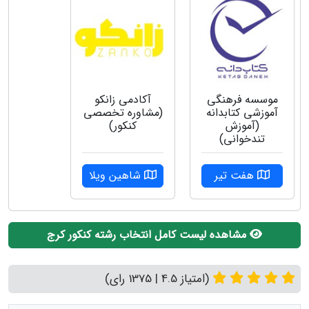
موسسه فرهنگی
آکادمی زانکو
آموزشی کتابدانه
(مشاوره تخصصی
(آموزش
کنکور)
تندخوانی)
هفت تیر
شاهین ویلا
مشاهده لیست کامل انتخاب رشته کنکور کرج
(امتیاز 4.5 | 1375 رای)