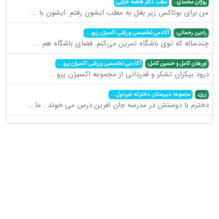
روژان محمدی :
مطب دکتر فاطمه خزایی
من برای بوتاکس زیر بغل به مطب ایشون رفتم .ایشون با
...
رادین رحمانی:
آکادمی تخصصی ورزشی اکسیژن پرو
...
چندساله که توی باشگاه تمرین می‌کنم. فضای باشگاه هم
...
اورهان کامل و حسین کامل:
آکادمی تخصصی ورزشی اکسیژن پرو
...
درود بیکران تشکر و قدردانی از مجموعه اکسیژن پرو
...
زری:
مجموعه دبیرستان دخترانه غیردول
...
دخترم با دوستش در مدرسه جان افرین درس می خوند . ما
...