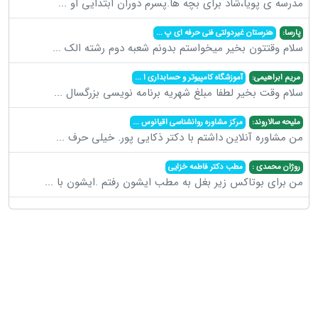
مدرسه ی پویا،شاد برای بچه ها.پسرم دوران ابتدایی او
...
پارسا:
هنرستان غیردولتی فنی حرفه ای پ
...
سلام وقتتون بخیر میخواستم بدونم شعبه دوم رشته الک
...
مریم ابراهیمی:
آموزشگاه کامپیوتر و حسابداری ا
...
سلام وقت بخیر لطفا مبلغ شهریه برنامه نویسی بزرگسال
...
ملیحه سالاروند:
مرکز مشاوره روانشناسی اقیانوس
...
من مشاوره آنلاین داشتم با دکتر ذکایی پور. خیلی حرف
...
روژان محمدی :
مطب دکتر فاطمه خزایی
من برای بوتاکس زیر بغل به مطب ایشون رفتم .ایشون با
...