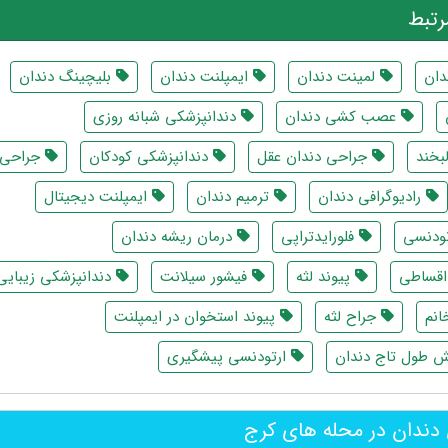
تبط
دان
لمینت دندان
ایمپلنت دندان
بلیچینگ دندان
عصب کشی دندان
دندانپزشکی شبانه روزی
بخند
جراحی دندان عقل
دندانپزشکی کودکان
جراحی
رادیوگرافی دندان
ترمیم دندان
ایمپلنت دیجیتال
ودنسی
فلورایدتراپی
درمان ریشه دندان
اقساطی
پیوند لثه
فیشور سیلانت
دندانپزشکی زیبایی
انم
جراح لثه
پیوند استخوان در ایمپلنت
ش طول تاج دندان
ارتودنسی پیشگیری
دندان در محله های کرج