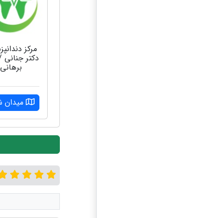
مرکز دندانپ
دکتر جنانی /
برهانی
میدان ش