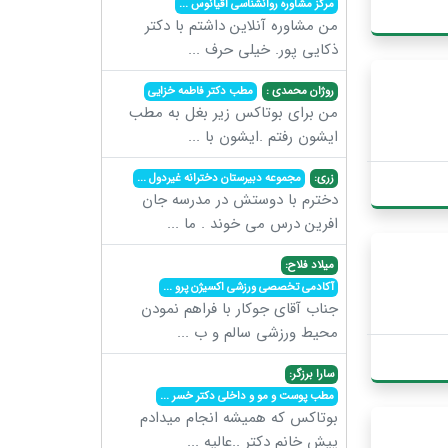
مرکز مشاوره روانشناسی اقیانوس
...
من مشاوره آنلاین داشتم با دکتر
ذکایی پور. خیلی حرف
...
روژان محمدی :
مطب دکتر فاطمه خزایی
من برای بوتاکس زیر بغل به مطب
ایشون رفتم .ایشون با
...
زری:
مجموعه دبیرستان دخترانه غیردول
...
دخترم با دوستش در مدرسه جان
افرین درس می خوند . ما
...
میلاد فلاح:
آکادمی تخصصی ورزشی اکسیژن پرو
...
جناب آقای جوکار با فراهم نمودن
محیط ورزشی سالم و ب
...
سارا برزگر:
مطب پوست و مو و داخلی دکتر خسر
...
بوتاکس که همیشه انجام میدادم
پیش خانم دکتر ..عالیه
...