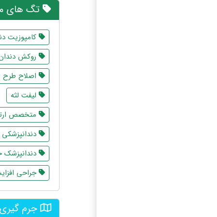
تگ های مر
کامپوزیت دن
روکش دندان
اصلاح طرح ل
لیفت لثه
متخصص ارت
دندانپزشکی 
دندانپزشک خ
جراحی افزای
جرم گیری 