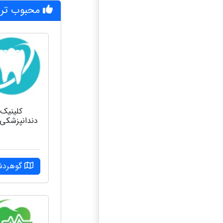
محبوب تری
کلینیک
دندانپزشکی 
گوهرد