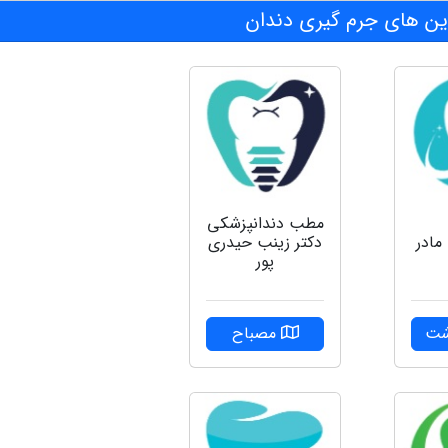
ن های جرم گیری دندان
مطب دندانپزشکی
مادر
دکتر زینب حیدری
پور
شت
مصباح