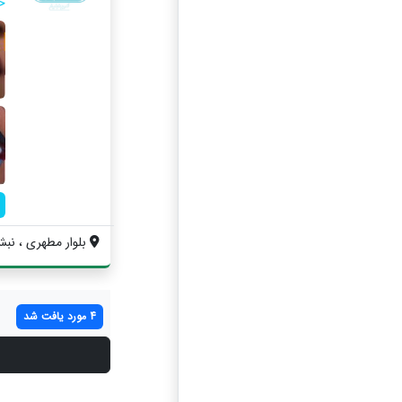
خ
بلوار مطهری ، نبش 
4 مورد یافت شد