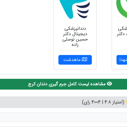
زشکی
دندانپزشکی
 دکتر
دیجیتال دکتر
حسین توسلی
زاده
هدا
ماهدشت
مشاهده لیست کامل جرم گیری دندان کرج
(امتیاز 4.8 | 4004 رای)