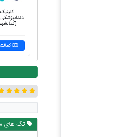
کلینیک
دندانپزشکی 
(کمالشهر
کمالشه
تگ های مر