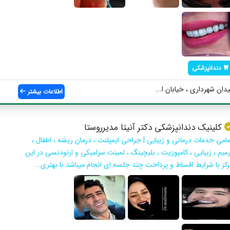
دندانپزشکی
دان شهرداری ، خیابان ا...
اطلاعات بیشتر
كلينيك دندانپزشكى دكتر آنيتا مديرروستا
مامى خدمات درمانى و زيبايى | جراحى ايمپلنت ، درمان ريشه ، اطفال ،
رميم ، زيبايى ، كامپوزيت ، بليچينگ ، لمينت سراميكى و ارتودنسى در اين
ركز با شرايط اقساط و پرداخت چند جلسه اى انجام ميباشد با بهتري...