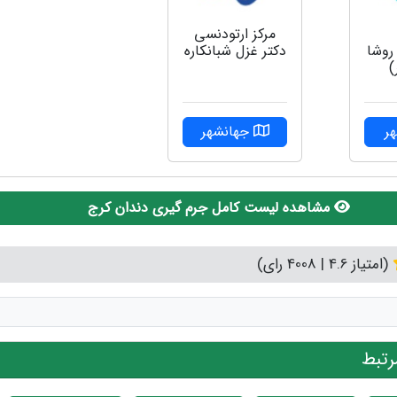
مركز ارتودنسى
روشا
دكتر غزل شبانكاره
)
ر
جهانشهر
مشاهده لیست کامل جرم گیری دندان کرج
(امتیاز 4.6 | 4008 رای)
تبط