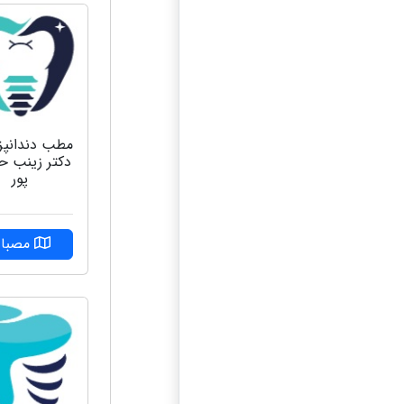
مطب دندانپ
دکتر زینب ح
پور
مصبا