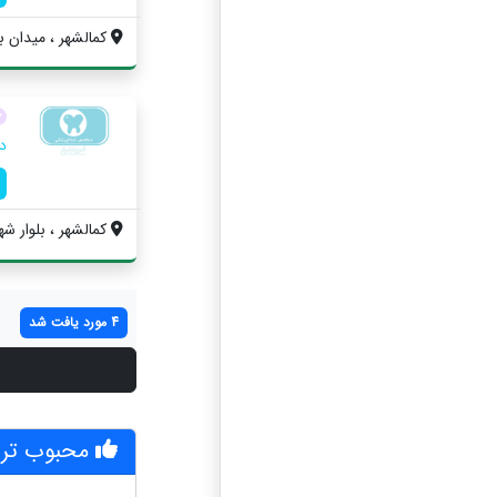
کمالشهر ، میدان به
د
کمالشهر ، بلوار ش
4 مورد یافت شد
محبوب تری