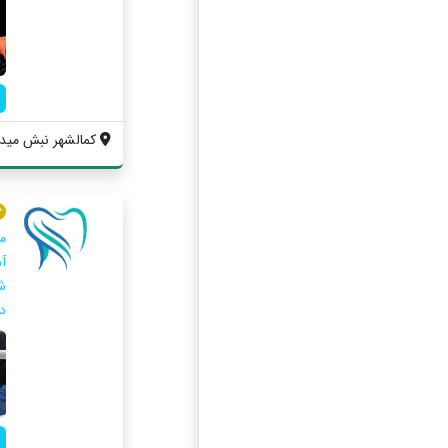
كمالشهر نبش ميدا
م
آ
ش
در