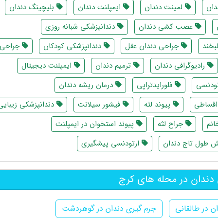
دان
لمینت دندان
ایمپلنت دندان
بلیچینگ دندان
عصب کشی دندان
دندانپزشکی شبانه روزی
بخند
جراحی دندان عقل
دندانپزشکی کودکان
جراحی
رادیوگرافی دندان
ترمیم دندان
ایمپلنت دیجیتال
ودنسی
فلورایدتراپی
درمان ریشه دندان
اقساطی
پیوند لثه
فیشور سیلانت
دندانپزشکی زیبایی
انم
جراح لثه
پیوند استخوان در ایمپلنت
ش طول تاج دندان
ارتودنسی پیشگیری
دندان در محله های کرج
ن در طالقانی
جرم گیری دندان در گوهردشت