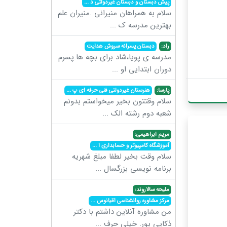
پیش دبستان و دبستان غیردولتی د
...
سلام به همراهان منیرانی .منیران علم
بهترین مدرسه ک
...
راد:
دبستان پسرانه سروش هدایت
مدرسه ی پویا،شاد برای بچه ها.پسرم
دوران ابتدایی او
...
پارسا:
هنرستان غیردولتی فنی حرفه ای پ
...
سلام وقتتون بخیر میخواستم بدونم
شعبه دوم رشته الک
...
مریم ابراهیمی:
آموزشگاه کامپیوتر و حسابداری ا
...
سلام وقت بخیر لطفا مبلغ شهریه
برنامه نویسی بزرگسال
...
ملیحه سالاروند:
مرکز مشاوره روانشناسی اقیانوس
...
من مشاوره آنلاین داشتم با دکتر
ذکایی پور. خیلی حرف
...