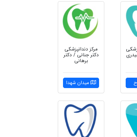
زشکی
مرکز دندانپزشکی
یدری
دکتر جنانی / دکتر
برهانی
ح
میدان شهدا