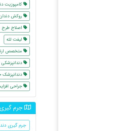
کامپوزیت دن
روکش دندان
اصلاح طرح ل
لیفت لثه
متخصص ارت
دندانپزشکی 
دندانپزشک خ
جراحی افزای
جرم گیری 
جرم گیری دندا