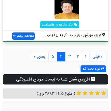
مرکز مشاوره و روانشناسی
کرج ، مهرشهر ، بلوار ارم ، کوچه رز (جنب ...
اطلاعات بیشتر
« قبلی
1
2
3
4
5
بعدی »
46 مورد یافت شد
افزودن شغل شما به لیست درمان افسردگی
(امتیاز 4.5 | 2883 رای)