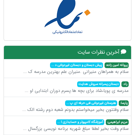
آخرین نظرات سایت
پروانه امین زاده:
پیش دبستان و دبستان غیردولتی د
...
سلام به همراهان منیرانی .منیران علم بهترین مدرسه ک
...
راد:
دبستان پسرانه سروش هدایت
مدرسه ی پویا،شاد برای بچه ها.پسرم دوران ابتدایی او
...
پارسا:
هنرستان غیردولتی فنی حرفه ای پ
...
سلام وقتتون بخیر میخواستم بدونم شعبه دوم رشته الک
...
مریم ابراهیمی:
آموزشگاه کامپیوتر و حسابداری ا
...
سلام وقت بخیر لطفا مبلغ شهریه برنامه نویسی بزرگسال
...