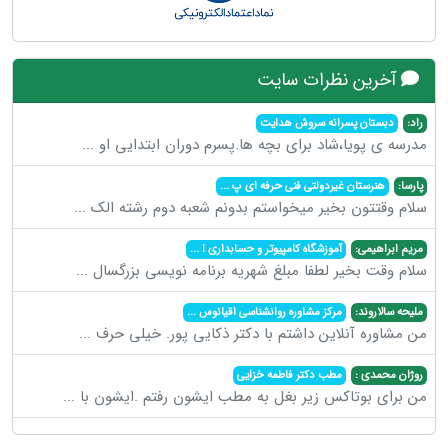
آخرین نظرات سایت
راد:
دبستان پسرانه سروش هدایت
مدرسه ی پویا،شاد برای بچه ها.پسرم دوران ابتدایی او
...
پارسا:
هنرستان غیردولتی فنی حرفه ای پ
...
سلام وقتتون بخیر میخواستم بدونم شعبه دوم رشته الک
...
مریم ابراهیمی:
آموزشگاه کامپیوتر و حسابداری ا
...
سلام وقت بخیر لطفا مبلغ شهریه برنامه نویسی بزرگسال
...
ملیحه سالاروند:
مرکز مشاوره روانشناسی اقیانوس
...
من مشاوره آنلاین داشتم با دکتر ذکایی پور. خیلی حرف
...
روژان محمدی :
مطب دکتر فاطمه خزایی
من برای بوتاکس زیر بغل به مطب ایشون رفتم .ایشون با
...