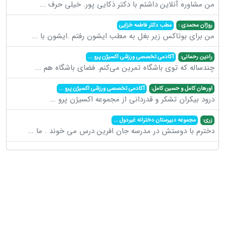
من مشاوره آنلاین داشتم با دکتر ذکایی پور. خیلی حرف
...
روژان محمدی :
مطب دکتر فاطمه خزایی
من برای بوتاکس زیر بغل به مطب ایشون رفتم .ایشون با
...
رادین رحمانی:
آکادمی تخصصی ورزشی اکسیژن پرو
...
چندساله که توی باشگاه تمرین می‌کنم. فضای باشگاه هم
...
اورهان کامل و حسین کامل:
آکادمی تخصصی ورزشی اکسیژن پرو
...
درود بیکران تشکر و قدردانی از مجموعه اکسیژن پرو
...
زری:
مجموعه دبیرستان دخترانه غیردول
...
دخترم با دوستش در مدرسه جان افرین درس می خوند . ما
...