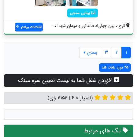
بینایی سنجی
کرج ، بین چهارراه طالقانی و میدان شهدا ،...
اطلاعات بیشتر
1
2
3
بعدی »
25 مورد یافت شد
افزودن شغل شما به لیست تعیین نمره عینک
(امتیاز 4.8 | 2152 رای)
تگ های مرتبط