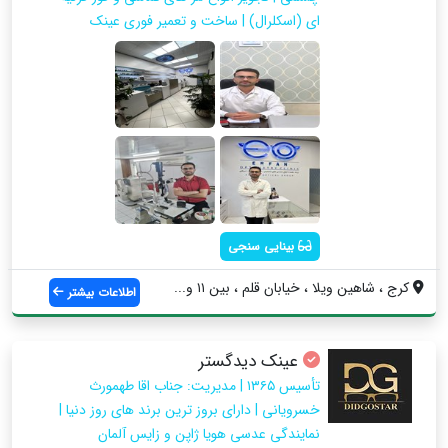
ای (اسکلرال) | ساخت و تعمیر فوری عینک
بینایی سنجی
کرج ، شاهین ویلا ، خیابان قلم ، بین ۱۱ و...
اطلاعات بیشتر
عینک دیدگستر
تأسیس ١٣٦٥ | مدیریت: جناب اقا طهمورث
خسرویانی | دارای بروز ترین برند های روز دنیا |
نمایندگی عدسی هویا ژاپن و زایس آلمان