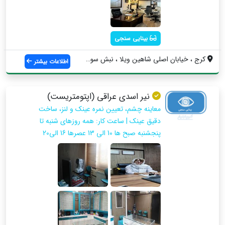
بینایی سنجی
کرج ، خیابان اصلی شاهین ویلا ، نبش سوم ش...
اطلاعات بیشتر
نیر اسدی عراقی (اپتومتریست)
معاینه چشم، تعیین نمره عینک و لنز، ساخت
دقیق عینک | ساعت کار: همه روزهای شنبه تا
پنجشنبه صبح ها 10 الی 13 عصرها 16 الی20