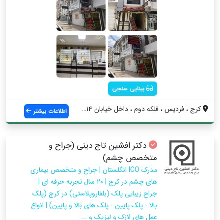
بینایی سنجی
کرج ، فردیس ، فلکه دوم ، داخل خیابان ۱۴ ...
اطلاعات بیشتر
دکتر افشین تاج دینی (جراح و
متخصص چشم)
مدرک ICO انگلستان | جراح و متخصص بیماری
های چشم در کرج | ۲۰ سال تجربه حرفه ای |
جراح زیبایی پلک (بلفاروپلاستی) در کرج (پلک
بالا - پلک پایین - پلک های بالا و پایین) | انواع
عمل های لازک و لیزیک و ...