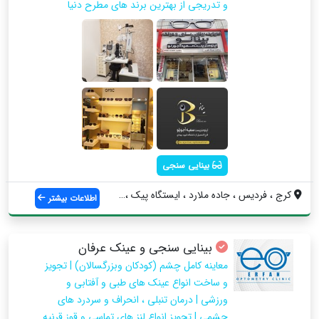
و تدریجی از بهترین برند های مطرح دنیا
بینایی سنجی
کرج ، فردیس ، جاده ملارد ، ایستگاه پیک ،...
اطلاعات بیشتر
بینایی سنجی و عینک عرفان
معاینه کامل چشم (کودکان وبزرگسالان) | تجویز
و ساخت انواع عینک های طبی و آفتابی و
ورزشی | درمان تنبلی ، انحراف و سردرد های
چشمی | تجویز انواع لنز های تماسی و قوز قرنیه