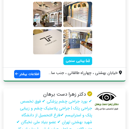
بینایی سنجی
خيابان بهشتي ، چهارراه طالقاني ، جنب ساخ...
اطلاعات بیشتر
دکتر زهرا دست برهان
✔ بورد جراحی چشم پزشکی ✔ فوق تخصص
جراحی پلک | جراحی پلاستیک چشم و زیبایی
پلک و استرابیسم ✔فارغ التحصیل از دانشگاه
شهید بهشتی تهران ✔ عضو بنیاد ملی نخبگان ✔
عضو اکادمی جراحان چشم ایران ، اروپا و امریکا