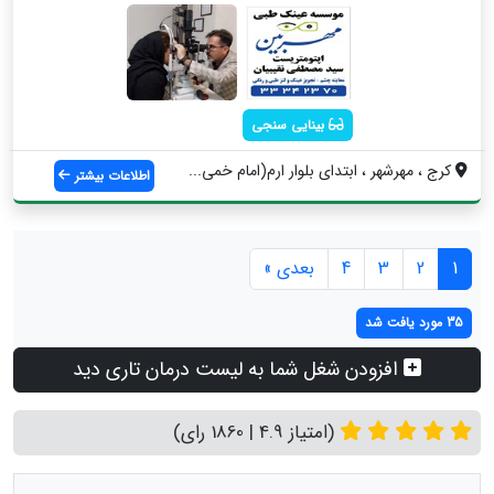
بینایی سنجی
کرج ، مهرشهر ، ابتدای بلوار ارم(امام خمی...
اطلاعات بیشتر
1
2
3
4
بعدی »
35 مورد یافت شد
افزودن شغل شما به لیست درمان تاری دید
(امتیاز 4.9 | 1860 رای)