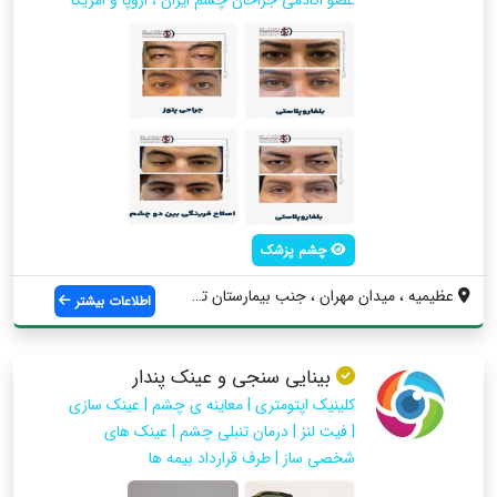
چشم پزشک
عظيميه ، ميدان مهران ، جنب بيمارستان تخت...
اطلاعات بیشتر
بینایی سنجی و عینک پندار
کلینیک اپتومتری | معاینه ی چشم | عینک سازی
| فیت لنز | درمان تنبلی چشم | عینک های
شخصی ساز | طرف قرارداد بیمه ها