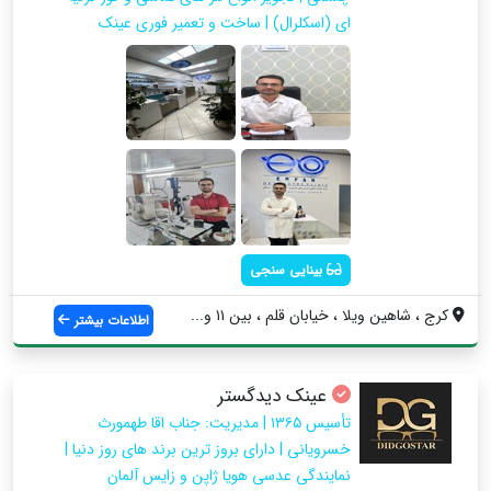
ای (اسکلرال) | ساخت و تعمیر فوری عینک
بینایی سنجی
کرج ، شاهین ویلا ، خیابان قلم ، بین ۱۱ و...
اطلاعات بیشتر
عینک دیدگستر
تأسیس ١٣٦٥ | مدیریت: جناب اقا طهمورث
خسرویانی | دارای بروز ترین برند های روز دنیا |
نمایندگی عدسی هویا ژاپن و زایس آلمان