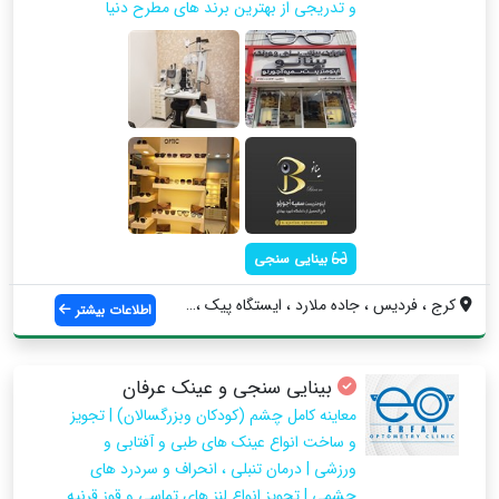
و تدریجی از بهترین برند های مطرح دنیا
بینایی سنجی
کرج ، فردیس ، جاده ملارد ، ایستگاه پیک ،...
اطلاعات بیشتر
بینایی سنجی و عینک عرفان
معاینه کامل چشم (کودکان وبزرگسالان) | تجویز
و ساخت انواع عینک های طبی و آفتابی و
ورزشی | درمان تنبلی ، انحراف و سردرد های
چشمی | تجویز انواع لنز های تماسی و قوز قرنیه