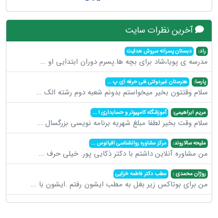
آخرین نظرات سایت
راد:
دبستان پسرانه سروش هدایت
مدرسه ی پویا،شاد برای بچه ها.پسرم دوران ابتدایی او
...
پارسا:
هنرستان غیردولتی فنی حرفه ای پ
...
سلام وقتتون بخیر میخواستم بدونم شعبه دوم رشته الک
...
مریم ابراهیمی:
آموزشگاه کامپیوتر و حسابداری ا
...
سلام وقت بخیر لطفا مبلغ شهریه برنامه نویسی بزرگسال
...
ملیحه سالاروند:
مرکز مشاوره روانشناسی اقیانوس
...
من مشاوره آنلاین داشتم با دکتر ذکایی پور. خیلی حرف
...
روژان محمدی :
مطب دکتر فاطمه خزایی
من برای بوتاکس زیر بغل به مطب ایشون رفتم .ایشون با
...