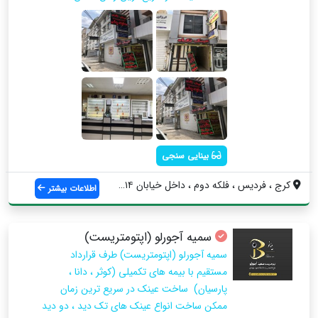
بینایی سنجی
کرج ، فردیس ، فلکه دوم ، داخل خیابان ۱۴ ...
اطلاعات بیشتر
سمیه آجورلو (اپتومتریست)
سمیه آجورلو (اپتومتریست) طرف قرارداد
مستقیم با بیمه های تکمیلی (کوثر ، دانا ،
پارسیان) ساخت عینک در سریع ترین زمان
ممکن ساخت انواع عینک های تک دید ، دو دید