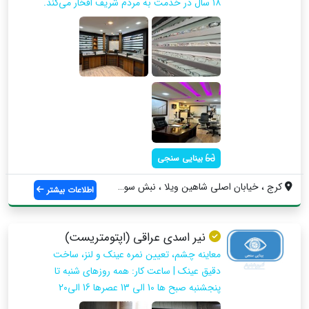
۱۸ سال در خدمت به مردم شریف افخار می‌کند.
بینایی سنجی
کرج ، خیابان اصلی شاهین ویلا ، نبش سوم ش...
اطلاعات بیشتر
نیر اسدی عراقی (اپتومتریست)
معاینه چشم، تعیین نمره عینک و لنز، ساخت
دقیق عینک | ساعت کار: همه روزهای شنبه تا
پنجشنبه صبح ها 10 الی 13 عصرها 16 الی20