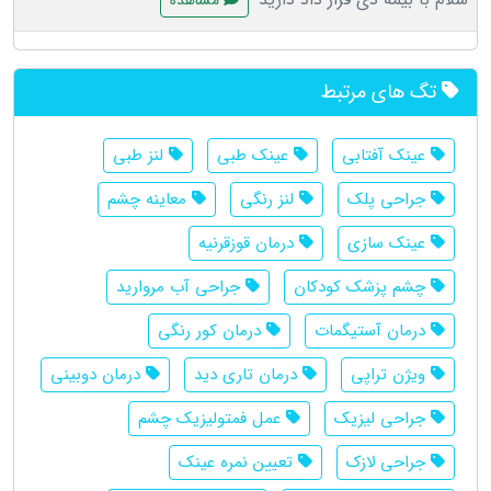
مشاهده
تگ های مرتبط
عینک آفتابی
عینک طبی
لنز طبی
جراحی پلک
لنز رنگی
معاینه چشم
عینک سازی
درمان قوزقرنیه
چشم پزشک کودکان
جراحی آب مروارید
درمان آستیگمات
درمان کور رنگی
ویژن تراپی
درمان تاری دید
درمان دوبینی
جراحی لیزیک
عمل فمتولیزیک چشم
جراحی لازک
تعیین نمره عینک