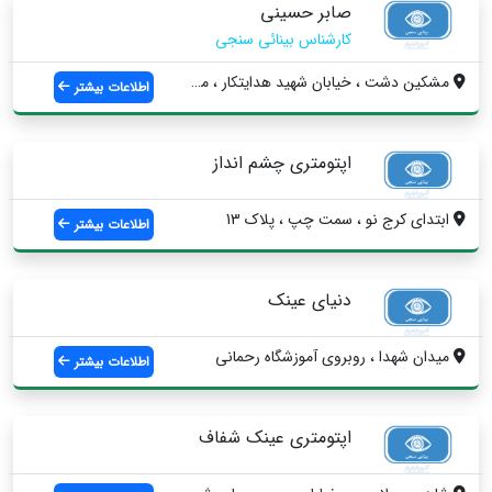
صابر حسینی
کارشناس بینائی سنجی
مشکين دشت ، خيابان شهید هدایتکار ، مجتمع...
اطلاعات بیشتر
اپتومتری چشم انداز
ابتداي كرج نو ، سمت چپ ، پلاك 13
اطلاعات بیشتر
دنیای عینک
ميدان شهدا ، روبروي آموزشگاه رحماني
اطلاعات بیشتر
اپتومتری عینک شفاف