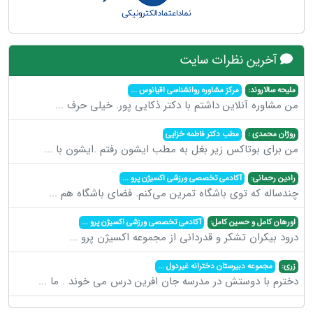
آخرین نظرات سایت
ملیحه سالاروند:
مرکز مشاوره روانشناسی اقیانوس
...
من مشاوره آنلاین داشتم با دکتر ذکایی پور. خیلی حرف
...
روژان محمدی :
مطب دکتر فاطمه خزایی
من برای بوتاکس زیر بغل به مطب ایشون رفتم .ایشون با
...
رادین رحمانی:
آکادمی تخصصی ورزشی اکسیژن پرو
...
چندساله که توی باشگاه تمرین می‌کنم. فضای باشگاه هم
...
اورهان کامل و حسین کامل:
آکادمی تخصصی ورزشی اکسیژن پرو
...
درود بیکران تشکر و قدردانی از مجموعه اکسیژن پرو
...
زری:
مجموعه دبیرستان دخترانه غیردول
...
دخترم با دوستش در مدرسه جان افرین درس می خوند . ما
...