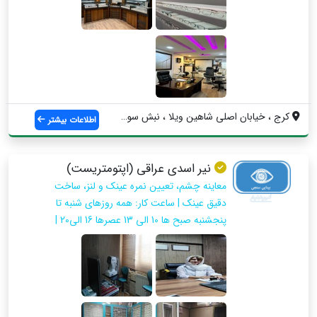
کرج ، خیابان اصلی شاهین ویلا ، نبش سوم ش...
اطلاعات بیشتر
نیر اسدی عراقی (اپتومتریست)
معاینه چشم، تعیین نمره عینک و لنز، ساخت
دقیق عینک | ساعت کار: همه روزهای شنبه تا
پنجشنبه صبح ها 10 الی 13 عصرها 16 الی20 |