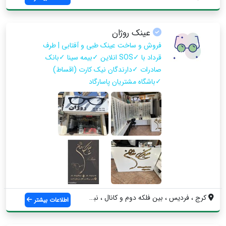
عینک روژان
فروش و ساخت عینک طبی و آفتابی | طرف
قرداد با ✓SOS انلاین ✓بیمه سینا ✓بانک
صادرات ✓دارندگان نیک کارت (اقساط)
✓باشگاه مشتریان پاسارگاد
کرج ، فردیس ، بین فلکه دوم و کانال ، نبش...
اطلاعات بیشتر