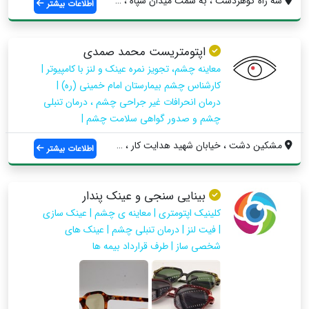
سه راه گوهردشت ، به سمت میدان سپاه ، نبش...
اطلاعات بیشتر
اپتومتریست محمد صمدی
معاینه چشم، تجویز نمره عینک و لنز با کامپیوتر |
کارشناس چشم بیمارستان امام خمینی (ره) |
درمان انحرافات غیر جراحی چشم ، درمان تنبلی
چشم و صدور گواهی سلامت چشم |
مشکین دشت ، خیابان شهید هدایت کار ، مجتم...
اطلاعات بیشتر
بینایی سنجی و عینک پندار
کلینیک اپتومتری | معاینه ی چشم | عینک سازی
| فیت لنز | درمان تنبلی چشم | عینک های
شخصی ساز | طرف قرارداد بیمه ها