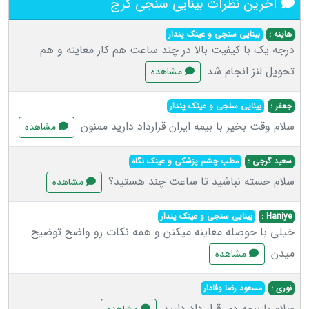
آخرین نظرات بینایی سنجی کرج
هاینه :
بینایی سنجی و عینک پندار
درجه یک با کیفیت بالا در چند ساعت هم کار معاینه و هم
تحویل لنز انجام شد
مشاهده
جعفر :
بینایی سنجی و عینک پندار
سلام وقت بخیر با بیمه ایران قرارداد دارید ممنون
مشاهده
سعید گرجی :
مطب چشم پزشکی و عینک نگاه
سلام خسته نباشید تا ساعت چند هستید؟
مشاهده
Haniye :
بینایی سنجی و عینک پندار
خیلی با حوصله معاینه میکنن و همه نکات رو واضح توضیح
میدن
مشاهده
نوری :
مسعود رضا وفادار
سلام با بیمه دی قرار داد دارید