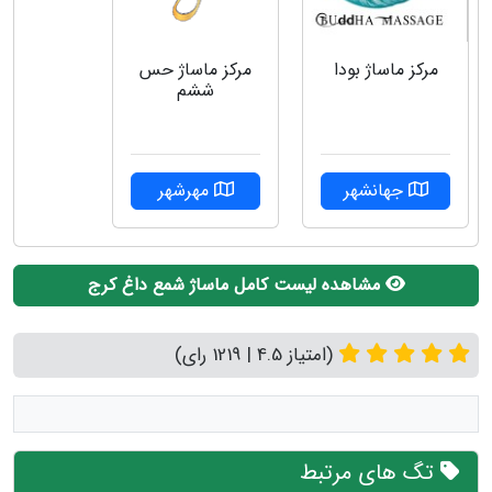
مرکز ماساژ بودا
مرکز ماساژ حس
ششم
جهانشهر
مهرشهر
مشاهده لیست کامل ماساژ شمع داغ کرج
(امتیاز 4.5 | 1219 رای)
تگ های مرتبط