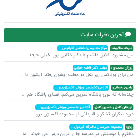
آخرین نظرات سایت
ملیحه سالاروند:
مرکز مشاوره روانشناسی اقیانوس
...
من مشاوره آنلاین داشتم با دکتر ذکایی پور. خیلی حرف
...
روژان محمدی :
مطب دکتر فاطمه خزایی
من برای بوتاکس زیر بغل به مطب ایشون رفتم .ایشون با
...
رادین رحمانی:
آکادمی تخصصی ورزشی اکسیژن پرو
...
چندساله که توی باشگاه تمرین می‌کنم. فضای باشگاه هم
...
اورهان کامل و حسین کامل:
آکادمی تخصصی ورزشی اکسیژن پرو
...
درود بیکران تشکر و قدردانی از مجموعه اکسیژن پرو
...
زری:
مجموعه دبیرستان دخترانه غیردول
...
دخترم با دوستش در مدرسه جان افرین درس می خوند . ما
...