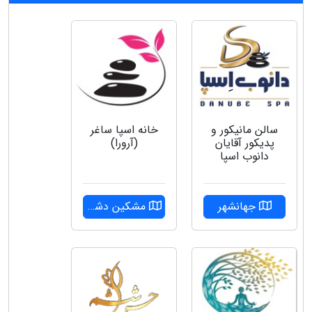
سالن مانیکور و
خانه اسپا ساغر
پدیکور آقایان
(آرورا)
دانوب اسپا
جهانشهر
مشکین دشت