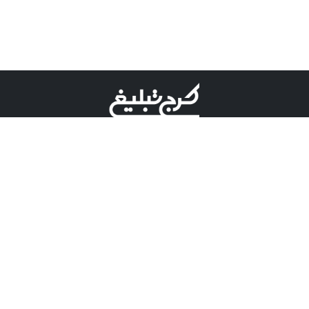
©کرج تبلیغ علامت تجاری ثبت شده در "اداره ثبت برند"
میباشد و هرگونه استفاده از این عنوان با پسوند و پیشوند قابل
پیگیری قضایی میباشد.
دارای نماد اعتبار 1 ستاره از مركز توسعه تجارت الكترونیكی
وزارت صنعت، معدن و تجارت.
مسئولیت آگهی های درج شده در این سایت بر عهده آگهی
دهنده می باشد.
تعرفه تبلیغات