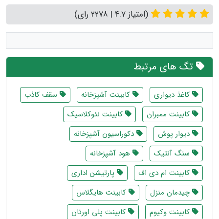
(امتیاز 4.7 | 2278 رای)
تگ های مرتبط
کاغذ دیواری
کابینت آشپزخانه
سقف کاذب
کابینت ممبران
کابینت نئوکلاسیک
دیوار پوش
دکوراسیون آشپزخانه
سنگ آنتیک
هود آشپزخانه
کابینت ام دی اف
پارتیشن اداری
چیدمان منزل
کابینت هایگلاس
کابینت وکیوم
کابینت پلی اورتان