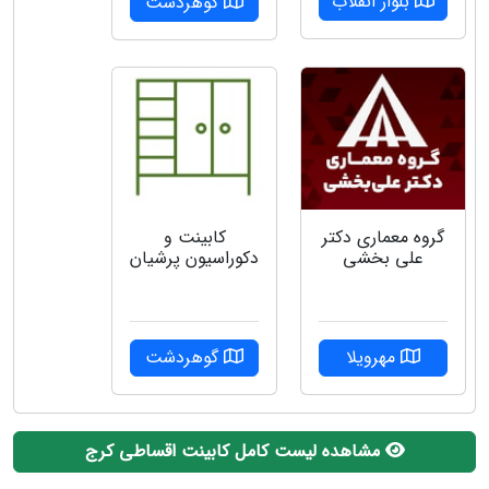
بلوار انقلاب
گوهردشت
گروه معماری دکتر
کابینت و
علی بخشی
دکوراسیون پرشیان
مهرویلا
گوهردشت
مشاهده لیست کامل کابینت اقساطی کرج