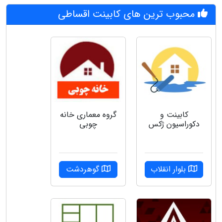
محبوب ترین های کابینت اقساطی
کابینت و
گروه‌ معماری خانه
دکوراسیون ژکس
چوبی
بلوار انقلاب
گوهردشت