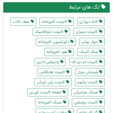
تگ های مرتبط
کاغذ دیواری
کابینت آشپزخانه
سقف کاذب
کابینت ممبران
کابینت نئوکلاسیک
دیوار پوش
دکوراسیون آشپزخانه
سنگ آنتیک
هود آشپزخانه
کابینت ام دی اف
پارتیشن اداری
چیدمان منزل
کابینت هایگلاس
کابینت وکیوم
کابینت پلی اورتان
سینک سرامیکی
صفحه کابینت کورین
کابینت پولیشی
سینک آشپزخانه
گاز آشپزخانه
ساخت کمد دیواری