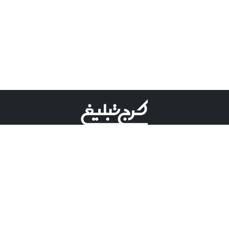
©کرج تبلیغ علامت تجاری ثبت شده در "اداره ثبت برند"
میباشد و هرگونه استفاده از این عنوان با پسوند و پیشوند قابل
پیگیری قضایی میباشد.
دارای نماد اعتبار 1 ستاره از مركز توسعه تجارت الكترونیكی
وزارت صنعت، معدن و تجارت.
مسئولیت آگهی های درج شده در این سایت بر عهده آگهی
دهنده می باشد.