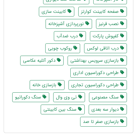
صفحه کابینت کوارتز
کابینت سازی
نصب قرنیز
نورپردازی آشپزخانه
کفپوش پارکت
درب ضدآب
درب اتاقی لوکس
روکوب چوبی
بازسازی سرویس بهداشتی
دکور آتلیه عکاسی
طراحی دکوراسیون اداری
طراحی دکوراسیون تجاری
بازسازی خانه
سنگ مصنوعی
تی وی وال
سنگ دکوراتیو
دیوار سه بعدی
سنگ بین کابینتی
بازسازی صفر تا صد