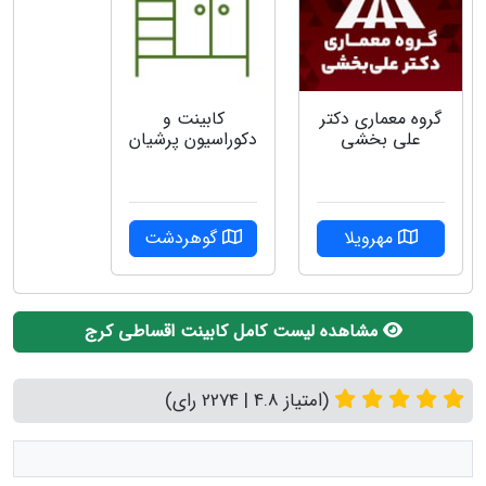
گروه معماری دکتر
کابینت و
علی بخشی
دکوراسیون پرشیان
مهرویلا
گوهردشت
مشاهده لیست کامل کابینت اقساطی کرج
(امتیاز 4.8 | 2274 رای)