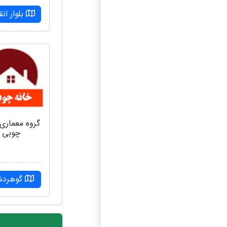
بلوار انق
گروه‌ معماری
چوبی
گوهرد