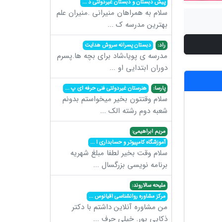
پیش دبستان و دبستان غیردولتی د
...
سلام به همراهان منیرانی .منیران علم
بهترین مدرسه ک
...
راد:
دبستان پسرانه سروش هدایت
مدرسه ی پویا،شاد برای بچه ها.پسرم
دوران ابتدایی او
...
پارسا:
هنرستان غیردولتی فنی حرفه ای پ
...
سلام وقتتون بخیر میخواستم بدونم
شعبه دوم رشته الک
...
مریم ابراهیمی:
آموزشگاه کامپیوتر و حسابداری ا
...
سلام وقت بخیر لطفا مبلغ شهریه
برنامه نویسی بزرگسال
...
ملیحه سالاروند:
مرکز مشاوره روانشناسی اقیانوس
...
من مشاوره آنلاین داشتم با دکتر
ذکایی پور. خیلی حرف
...