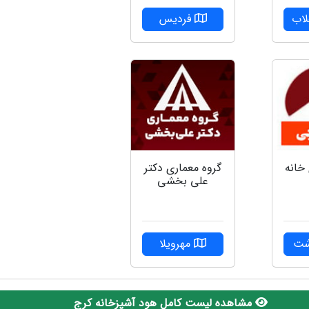
لاب
فردیس
گروه معماری دکتر
 خانه
علی بخشی
مهرویلا
شت
مشاهده لیست کامل هود آشپزخانه کرج