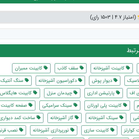
(امتیاز 4.7 | 1503 رای)
تبط
کابینت آشپزخانه
سقف کاذب
کابینت ممبران
لاسیک
دیوار پوش
دکوراسیون آشپزخانه
سنگ آنتیک
ی اف
پارتیشن اداری
چیدمان منزل
کابینت هایگلاس
کابینت پلی اورتان
سینک سرامیکی
صفحه کابینت 
شی
سینک آشپزخانه
گاز آشپزخانه
ساخت کمد دیواری
کوارتز
کابینت سازی
نورپردازی آشپزخانه
نصب قرنی