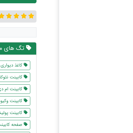
تگ های مر
کاغذ دیواری
کابینت نئوک
کابینت ام د
کابینت وکیوم
کابینت پولی
صفحه کابینت 