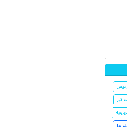
ردیس
 تیر
هرویلا
ه ها