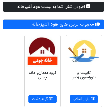
افزودن شغل شما به لیست هود آشپزخانه
محبوب ترین های هود آشپزخانه
کابینت و
گروه‌ معماری خانه
دکوراسیون ژکس
چوبی
بلوار انقلاب
گوهردشت