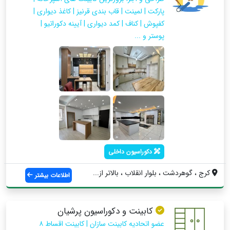
پارکت | لمینت | قاب بندی قرنیز | کاغذ دیواری |
کفپوش | کناف | کمد دیواری | آیینه دکوراتیو |
پوستر و ...
دکوراسیون داخلی
کرج ، گوهردشت ، بلوار انقلاب ، بالاتر از...
اطلاعات بیشتر
کابینت و دکوراسیون پرشیان
عضو اتحادیه کابینت سازان | کابینت اقساط ۸