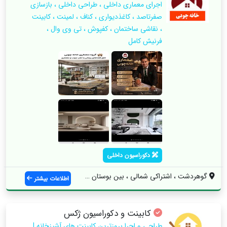
اجرای معماری داخلی ، طراحی داخلی ، بازسازی
صفرتاصد ، کاغذدیواری ، کناف ، لمینت ، کابینت
، نقاشی ساختمان ، کفپوش ، تی وی وال ،
فرنیش کامل
دکوراسیون داخلی
گوهردشت ، اشتراکی شمالی ، بین بوستان 18 ...
اطلاعات بیشتر
کابینت و دکوراسیون ژکس
طراحی و اجرا بروزترین کابینت های آشپزخانه |