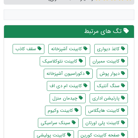
تگ های مرتبط
کاغذ دیواری
کابینت آشپزخانه
سقف کاذب
کابینت ممبران
کابینت نئوکلاسیک
دیوار پوش
دکوراسیون آشپزخانه
سنگ آنتیک
کابینت ام دی اف
پارتیشن اداری
چیدمان منزل
کابینت هایگلاس
کابینت وکیوم
کابینت پلی اورتان
سینک سرامیکی
صفحه کابینت کورین
کابینت پولیشی