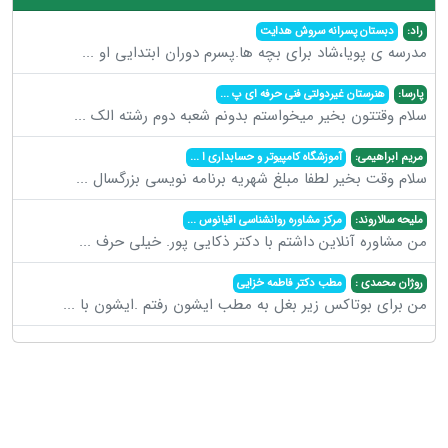
راد:
دبستان پسرانه سروش هدایت
مدرسه ی پویا،شاد برای بچه ها.پسرم دوران ابتدایی او
...
پارسا:
هنرستان غیردولتی فنی حرفه ای پ
...
سلام وقتتون بخیر میخواستم بدونم شعبه دوم رشته الک
...
مریم ابراهیمی:
آموزشگاه کامپیوتر و حسابداری ا
...
سلام وقت بخیر لطفا مبلغ شهریه برنامه نویسی بزرگسال
...
ملیحه سالاروند:
مرکز مشاوره روانشناسی اقیانوس
...
من مشاوره آنلاین داشتم با دکتر ذکایی پور. خیلی حرف
...
روژان محمدی :
مطب دکتر فاطمه خزایی
من برای بوتاکس زیر بغل به مطب ایشون رفتم .ایشون با
...