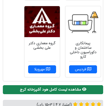
پیمانکاری
گروه معماری دکتر
ساختمان و
علی بخشی
دکوراسیون داخلی
کارو
فردیس
مهرویلا
مشاهده لیست کامل هود آشپزخانه کرج
(امتیاز 4.7 | 1503 رای)