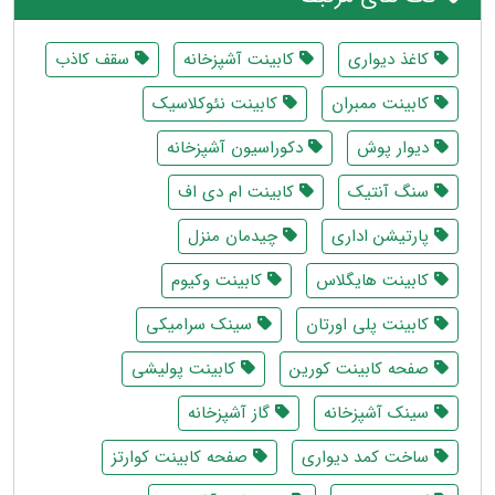
کاغذ دیواری
کابینت آشپزخانه
سقف کاذب
کابینت ممبران
کابینت نئوکلاسیک
دیوار پوش
دکوراسیون آشپزخانه
سنگ آنتیک
کابینت ام دی اف
پارتیشن اداری
چیدمان منزل
کابینت هایگلاس
کابینت وکیوم
کابینت پلی اورتان
سینک سرامیکی
صفحه کابینت کورین
کابینت پولیشی
سینک آشپزخانه
گاز آشپزخانه
ساخت کمد دیواری
صفحه کابینت کوارتز