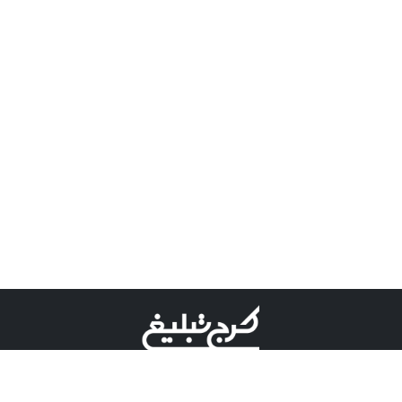
©کرج تبلیغ علامت تجاری ثبت شده در "اداره ثبت برند"