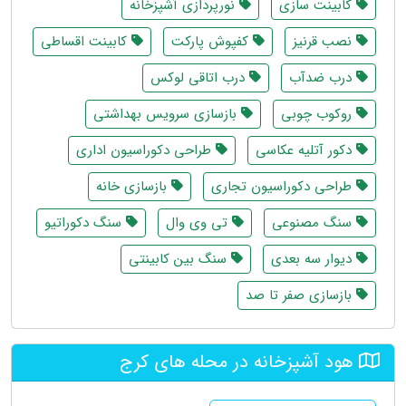
کابینت سازی
نورپردازی آشپزخانه
نصب قرنیز
کفپوش پارکت
کابینت اقساطی
درب ضدآب
درب اتاقی لوکس
روکوب چوبی
بازسازی سرویس بهداشتی
دکور آتلیه عکاسی
طراحی دکوراسیون اداری
طراحی دکوراسیون تجاری
بازسازی خانه
سنگ مصنوعی
تی وی وال
سنگ دکوراتیو
دیوار سه بعدی
سنگ بین کابینتی
بازسازی صفر تا صد
هود آشپزخانه در محله های کرج