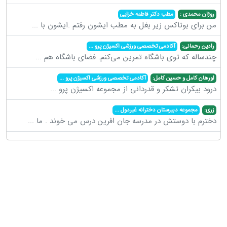
روژان محمدی :
مطب دکتر فاطمه خزایی
من برای بوتاکس زیر بغل به مطب ایشون رفتم .ایشون با
...
رادین رحمانی:
آکادمی تخصصی ورزشی اکسیژن پرو
...
چندساله که توی باشگاه تمرین می‌کنم. فضای باشگاه هم
...
اورهان کامل و حسین کامل:
آکادمی تخصصی ورزشی اکسیژن پرو
...
درود بیکران تشکر و قدردانی از مجموعه اکسیژن پرو
...
زری:
مجموعه دبیرستان دخترانه غیردول
...
دخترم با دوستش در مدرسه جان افرین درس می خوند . ما
...