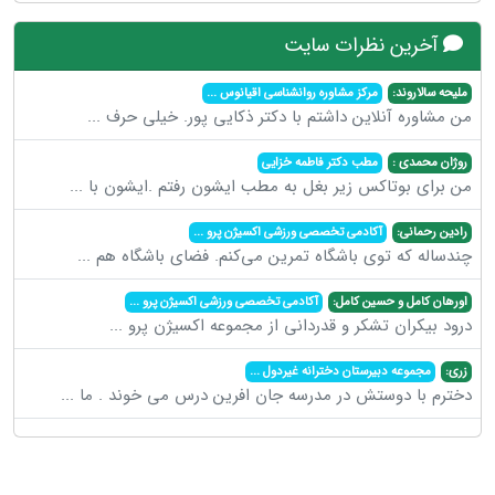
آخرین نظرات سایت
ملیحه سالاروند:
مرکز مشاوره روانشناسی اقیانوس
...
من مشاوره آنلاین داشتم با دکتر ذکایی پور. خیلی حرف
...
روژان محمدی :
مطب دکتر فاطمه خزایی
من برای بوتاکس زیر بغل به مطب ایشون رفتم .ایشون با
...
رادین رحمانی:
آکادمی تخصصی ورزشی اکسیژن پرو
...
چندساله که توی باشگاه تمرین می‌کنم. فضای باشگاه هم
...
اورهان کامل و حسین کامل:
آکادمی تخصصی ورزشی اکسیژن پرو
...
درود بیکران تشکر و قدردانی از مجموعه اکسیژن پرو
...
زری:
مجموعه دبیرستان دخترانه غیردول
...
دخترم با دوستش در مدرسه جان افرین درس می خوند . ما
...