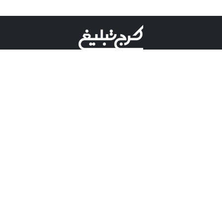
©کرج تبلیغ علامت تجاری ثبت شده در "اداره ثبت برند"
میباشد و هرگونه استفاده از این عنوان با پسوند و پیشوند قابل
پیگیری قضایی میباشد.
دارای نماد اعتبار 1 ستاره از مركز توسعه تجارت الكترونیكی
وزارت صنعت، معدن و تجارت.
مسئولیت آگهی های درج شده در این سایت بر عهده آگهی
دهنده می باشد.
تعرفه تبلیغات
پنل کاربری