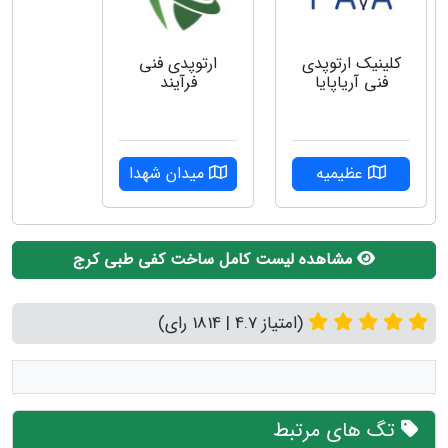
کلینیک ارتوپدی
ارتوپدی فنی
فنی آریاپایا
فرآیند
عظیمیه
میدان شهدا
مشاهده لیست کامل ساخت کفی طبی کرج
(امتیاز 4.7 | 1814 رای)
تگ های مرتبط