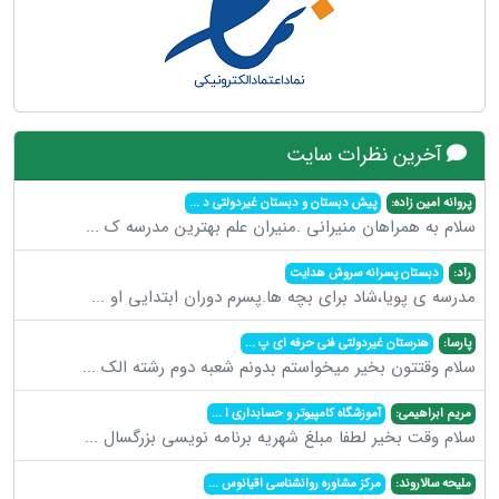
آخرین نظرات سایت
پروانه امین زاده:
پیش دبستان و دبستان غیردولتی د
...
سلام به همراهان منیرانی .منیران علم بهترین مدرسه ک
...
راد:
دبستان پسرانه سروش هدایت
مدرسه ی پویا،شاد برای بچه ها.پسرم دوران ابتدایی او
...
پارسا:
هنرستان غیردولتی فنی حرفه ای پ
...
سلام وقتتون بخیر میخواستم بدونم شعبه دوم رشته الک
...
مریم ابراهیمی:
آموزشگاه کامپیوتر و حسابداری ا
...
سلام وقت بخیر لطفا مبلغ شهریه برنامه نویسی بزرگسال
...
ملیحه سالاروند:
مرکز مشاوره روانشناسی اقیانوس
...