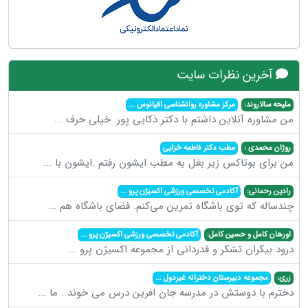
آخرین نظرات سایت
ملیحه سالاروند:
مرکز مشاوره روانشناسی اقیانوس
...
من مشاوره آنلاین داشتم با دکتر ذکایی پور. خیلی حرف
...
روژان محمدی :
مطب دکتر فاطمه خزایی
من برای بوتاکس زیر بغل به مطب ایشون رفتم .ایشون با
...
رادین رحمانی:
آکادمی تخصصی ورزشی اکسیژن پرو
...
چندساله که توی باشگاه تمرین می‌کنم. فضای باشگاه هم
...
اورهان کامل و حسین کامل:
آکادمی تخصصی ورزشی اکسیژن پرو
...
درود بیکران تشکر و قدردانی از مجموعه اکسیژن پرو
...
زری:
مجموعه دبیرستان دخترانه غیردول
...
دخترم با دوستش در مدرسه جان افرین درس می خوند . ما
...