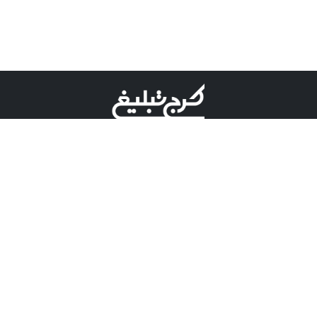
©کرج تبلیغ علامت تجاری ثبت شده در "اداره ثبت برند"
میباشد و هرگونه استفاده از این عنوان با پسوند و پیشوند قابل
پیگیری قضایی میباشد.
دارای نماد اعتبار 1 ستاره از مركز توسعه تجارت الكترونیكی
وزارت صنعت، معدن و تجارت.
مسئولیت آگهی های درج شده در این سایت بر عهده آگهی
دهنده می باشد.
تعرفه تبلیغات