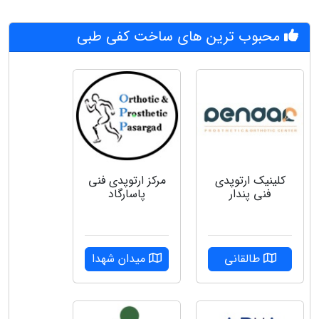
محبوب ترین های ساخت کفی طبی
کلینیک ارتوپدی
مرکز ارتوپدی فنی
فنی پندار
پاسارگاد
طالقانی
میدان شهدا