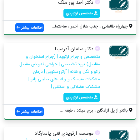
دکتر احد پور ملک
متخصص ارتوپدی
چهارراه طالقانی ، جنب هلال احمر ، ساختما...
اطلاعات بیشتر
دکتر سلمان آذرسینا
‎متخصص و جراح ارتوپد | (جراح استخوان و
مفاصل)-بورد تخصصی | جراحی تعویض مفصل
زانو و لگن و شانه | آرتروسکوپی | درمان
مشکلات منیسک و رباط های صلیبی زانو |
مشکلات عضلانی و اسکلتی |
متخصص ارتوپدی
بالاتر از پل آزادگان ، برج میلاد ، طبقه ...
اطلاعات بیشتر
موسسه ارتوپدی فنی پاسارگاد