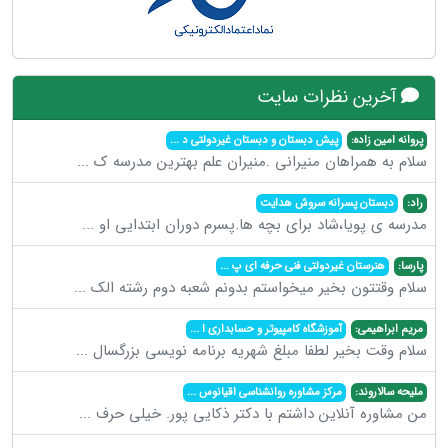
آخرین نظرات سایت
پروانه امین زاده:
پیش دبستان و دبستان غیردولتی د
...
سلام به همراهان منیرانی .منیران علم بهترین مدرسه ک
...
راد:
دبستان پسرانه سروش هدایت
مدرسه ی پویا،شاد برای بچه ها.پسرم دوران ابتدایی او
...
پارسا:
هنرستان غیردولتی فنی حرفه ای پ
...
سلام وقتتون بخیر میخواستم بدونم شعبه دوم رشته الک
...
مریم ابراهیمی:
آموزشگاه کامپیوتر و حسابداری ا
...
سلام وقت بخیر لطفا مبلغ شهریه برنامه نویسی بزرگسال
...
ملیحه سالاروند:
مرکز مشاوره روانشناسی اقیانوس
...
من مشاوره آنلاین داشتم با دکتر ذکایی پور. خیلی حرف
...