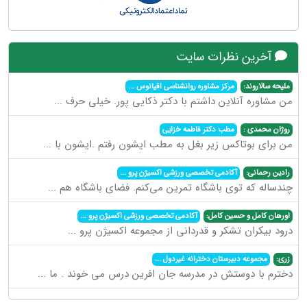
آخرین نظرات سایت
ملیحه سالاروند:
مرکز مشاوره روانشناسی اقیانوس
...
من مشاوره آنلاین داشتم با دکتر ذکایی پور. خیلی حرف
...
روژان محمدی :
مطب دکتر فاطمه خزایی
من برای بوتاکس زیر بغل به مطب ایشون رفتم .ایشون با
...
رادین رحمانی:
آکادمی تخصصی ورزشی اکسیژن پرو
...
چندساله که توی باشگاه تمرین می‌کنم. فضای باشگاه هم
...
اورهان کامل و حسین کامل:
آکادمی تخصصی ورزشی اکسیژن پرو
...
درود بیکران تشکر و قدردانی از مجموعه اکسیژن پرو
...
زری:
مجموعه دبیرستان دخترانه غیردول
...
دخترم با دوستش در مدرسه جان افرین درس می خوند . ما
...