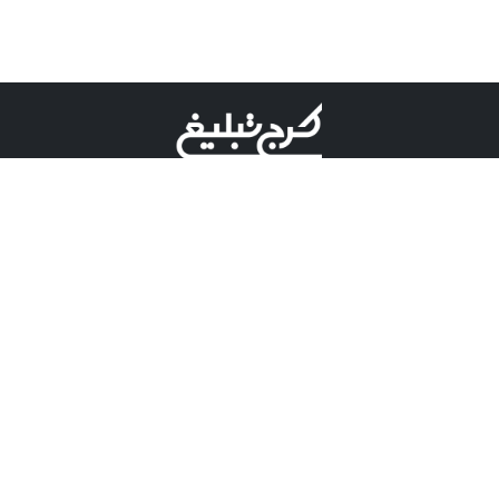
©کرج تبلیغ علامت تجاری ثبت شده در "اداره ثبت برند"
میباشد و هرگونه استفاده از این عنوان با پسوند و پیشوند قابل
پیگیری قضایی میباشد.
دارای نماد اعتبار 1 ستاره از مركز توسعه تجارت الكترونیكی
وزارت صنعت، معدن و تجارت.
مسئولیت آگهی های درج شده در این سایت بر عهده آگهی
دهنده می باشد.
تعرفه تبلیغات
پنل کاربری