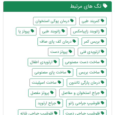
تگ های مرتبط
کمربند طبی
درمان پوکی استخوان
زانوبند زاپیامکس
زانوبند طبی
پروتز پا
بریس کمر
درمان کف پای صاف
ارتوپدی فنی
پروتز دست
ساخت دست مصنوعی
ارتوپدی اطفال
ساخت بریس
ساخت پای مصنوعی
درمان پارگی تاندون
ساخت اسپلینت
جراح استخوان و مفاصل
پروتز مفصل
فلوشیپ جراحی زانو
جراح ارتوپد
فلوشیپ جراحی دست
فلوشیپ جراحی شانه