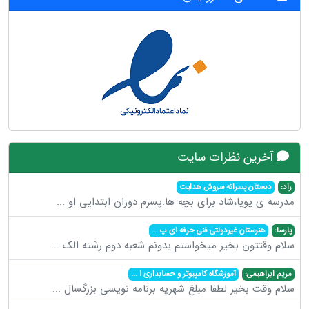
آخرین نظرات سایت
راد:
دبستان پسرانه سروش هدایت
مدرسه ی پویا،شاد برای بچه ها.پسرم دوران ابتدایی او
...
پارسا:
هنرستان غیردولتی فنی حرفه ای پ
...
سلام وقتتون بخیر میخواستم بدونم شعبه دوم رشته الک
...
مریم ابراهیمی:
آموزشگاه کامپیوتر و حسابداری ا
...
سلام وقت بخیر لطفا مبلغ شهریه برنامه نویسی بزرگسال
...