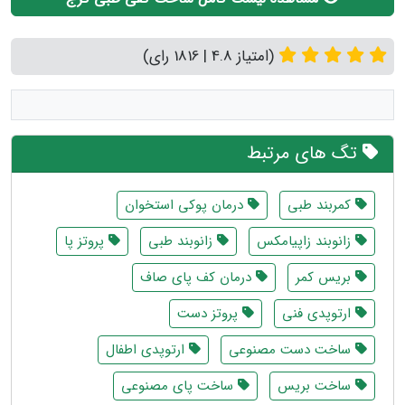
(امتیاز 4.8 | 1816 رای)
تگ های مرتبط
کمربند طبی
درمان پوکی استخوان
زانوبند زاپیامکس
زانوبند طبی
پروتز پا
بریس کمر
درمان کف پای صاف
ارتوپدی فنی
پروتز دست
ساخت دست مصنوعی
ارتوپدی اطفال
ساخت بریس
ساخت پای مصنوعی