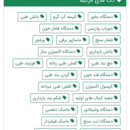
تگ های مرتبط
دستگاه بخور
کیسه آب گرم
بالش طبی
جوراب واریس
دستگاه فشار خون
فشار سنج
ماساژور برقی
ویلچر
بالش بارداری
دستگاه اکسیژن ساز
مچ بند طبی
کفش طبی زنانه
قوزبند طبی
دستگاه قند خون
گردن بند طبی
کپسول اکسیژن
کفش طبی مردانه
جعبه کمک های اولیه
شکم بند بارداری
دستگاه ونتیلاتور
ماسک تنفسی
دستگاه تب سنج
ماسک فیلتردار