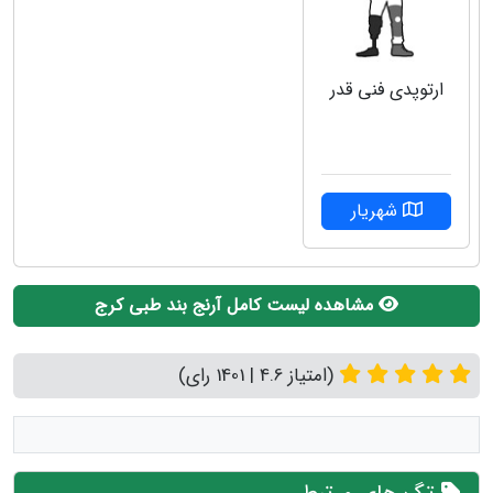
ارتوپدی فنی قدر
شهریار
مشاهده لیست کامل آرنج بند طبی کرج
(امتیاز 4.6 | 1401 رای)