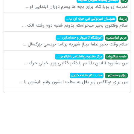
مدرسه ی پویا،شاد برای بچه ها.پسرم دوران ابتدایی او
...
پارسا:
هنرستان غیردولتی فنی حرفه ای پ
...
سلام وقتتون بخیر میخواستم بدونم شعبه دوم رشته الک
...
مریم ابراهیمی:
آموزشگاه کامپیوتر و حسابداری ا
...
سلام وقت بخیر لطفا مبلغ شهریه برنامه نویسی بزرگسال
...
ملیحه سالاروند:
مرکز مشاوره روانشناسی اقیانوس
...
من مشاوره آنلاین داشتم با دکتر ذکایی پور. خیلی حرف
...
روژان محمدی :
مطب دکتر فاطمه خزایی
من برای بوتاکس زیر بغل به مطب ایشون رفتم .ایشون با
...