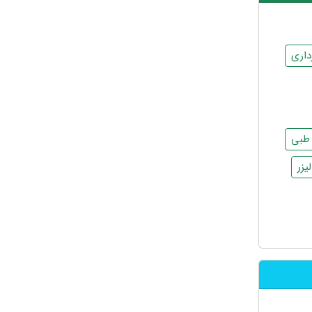
داری
 طبی
زر