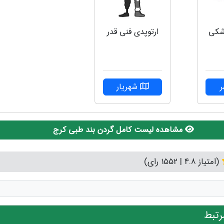
شکی
ارتوپدی فنی قدر
شهریار
مشاهده لیست کامل گردن بند طبی کرج
(امتیاز 4.8 | 1552 رای)
تبط