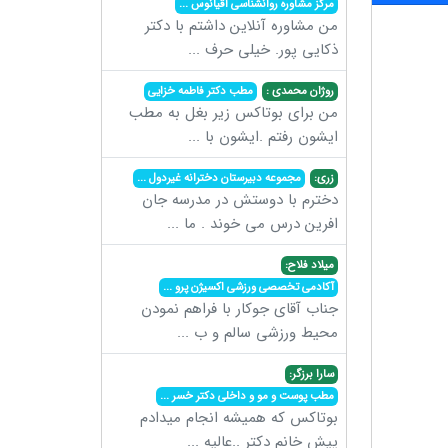
مرکز مشاوره روانشناسی اقیانوس
...
من مشاوره آنلاین داشتم با دکتر
ذکایی پور. خیلی حرف
...
روژان محمدی :
مطب دکتر فاطمه خزایی
من برای بوتاکس زیر بغل به مطب
ایشون رفتم .ایشون با
...
زری:
مجموعه دبیرستان دخترانه غیردول
...
دخترم با دوستش در مدرسه جان
افرین درس می خوند . ما
...
میلاد فلاح:
آکادمی تخصصی ورزشی اکسیژن پرو
...
جناب آقای جوکار با فراهم نمودن
محیط ورزشی سالم و ب
...
سارا برزگر:
مطب پوست و مو و داخلی دکتر خسر
...
بوتاکس که همیشه انجام میدادم
پیش خانم دکتر ..عالیه
...