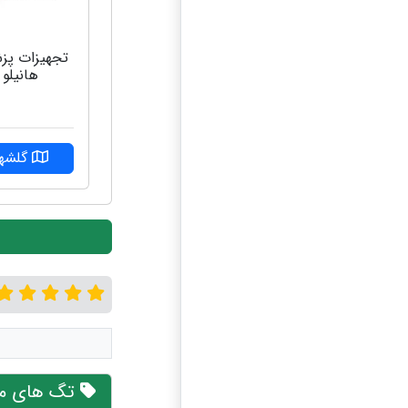
تجهیزات پز
هانیلو
گلشهر
تگ های مر