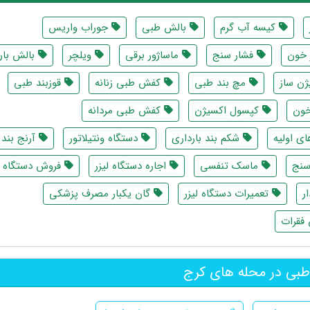
کیسه آب گرم
بالش طبی
جوراب واریس
 خون
فشار سنج
ماساژور برقی
ویلچر
بالش بار
ژن ساز
مچ بند طبی
کفش طبی زنانه
قوزبند طبی
خون
کپسول اکسیژن
کفش طبی مردانه
ی اولیه
شکم بند بارداری
دستگاه ونتیلاتور
آرنج بند
سنج
ماسک تنفسی
اجاره دستگاه لیزر
فروش دستگاه لی
ر
تعمیرات دستگاه لیزر
گان یکبار مصرف پزشکی
فقرات
طبی در محله های کرج