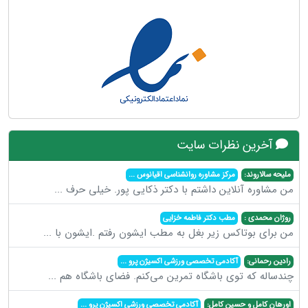
آخرین نظرات سایت
ملیحه سالاروند:
مرکز مشاوره روانشناسی اقیانوس
...
من مشاوره آنلاین داشتم با دکتر ذکایی پور. خیلی حرف
...
روژان محمدی :
مطب دکتر فاطمه خزایی
من برای بوتاکس زیر بغل به مطب ایشون رفتم .ایشون با
...
رادین رحمانی:
آکادمی تخصصی ورزشی اکسیژن پرو
...
چندساله که توی باشگاه تمرین می‌کنم. فضای باشگاه هم
...
اورهان کامل و حسین کامل:
آکادمی تخصصی ورزشی اکسیژن پرو
...