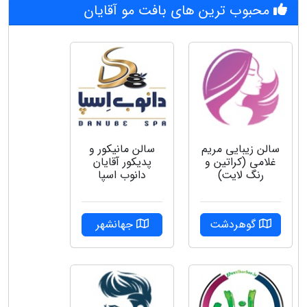
محبوب ترین های بافت مو آقایان
سالن زیبایی مریم
سالن مانیکور و
غلامی (کراتین و
پدیکور آقایان
رنگ لایت)
دانوب اسپا
گوهردشت
جهانشهر