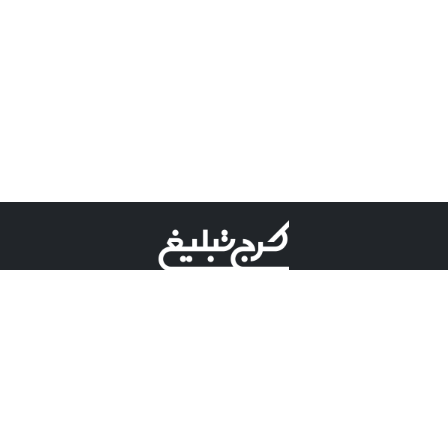
©کرج تبلیغ علامت تجاری ثبت شده در "اداره ثبت برند"
میباشد و هرگونه استفاده از این عنوان با پسوند و پیشوند قابل
پیگیری قضایی میباشد.
دارای نماد اعتبار 1 ستاره از مركز توسعه تجارت الكترونیكی
وزارت صنعت، معدن و تجارت.
مسئولیت آگهی های درج شده در این سایت بر عهده آگهی