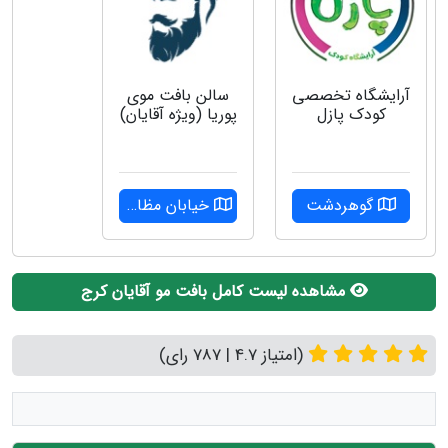
آرایشگاه تخصصی
سالن بافت موی
کودک پازل
پوریا (ویژه آقایان)
گوهردشت
خیابان مظاهری
مشاهده لیست کامل بافت مو آقایان کرج
(امتیاز 4.7 | 787 رای)