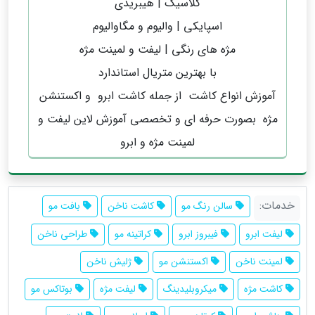
کلاسیک | هیبریدی
اسپایکی | والیوم و مگاوالیوم
مژه های رنگی | لیفت و لمینت مژه
با بهترین متریال استاندارد
آموزش انواع کاشت از جمله کاشت ابرو و اکستنشن
مژه بصورت حرفه ای و تخصصی آموزش لاین لیفت و
لمینت مژه و ابرو
خدمات:
سالن رنگ مو
کاشت ناخن
بافت مو
لیفت ابرو
فیبروز ابرو
کراتینه مو
طراحی ناخن
لمینت ناخن
اکستنشن مو
ژلیش ناخن
کاشت مژه
میکروبلیدینگ
لیفت مژه
بوتاکس مو