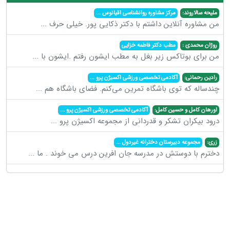
ملیحه سالاروند:
مرکز مشاوره روانشناسی اقیانوس
...
من مشاوره آنلاین داشتم با دکتر ذکایی پور. خیلی حرف
...
روژان محمدی :
مطب دکتر فاطمه خزایی
من برای بوتاکس زیر بغل به مطب ایشون رفتم .ایشون با
...
رادین رحمانی:
آکادمی تخصصی ورزشی اکسیژن پرو
...
چندساله که توی باشگاه تمرین می‌کنم. فضای باشگاه هم
...
اورهان کامل و حسین کامل:
آکادمی تخصصی ورزشی اکسیژن پرو
...
درود بیکران تشکر و قدردانی از مجموعه اکسیژن پرو
...
زری:
مجموعه دبیرستان دخترانه غیردول
...
دخترم با دوستش در مدرسه جان افرین درس می خوند . ما
...