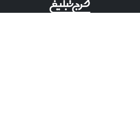
©کرج تبلیغ علامت تجاری ثبت شده در "اداره ثبت برند"
میباشد و هرگونه استفاده از این عنوان با پسوند و پیشوند قابل
پیگیری قضایی میباشد.
دارای نماد اعتبار 1 ستاره از مركز توسعه تجارت الكترونیكی
وزارت صنعت، معدن و تجارت.
مسئولیت آگهی های درج شده در این سایت بر عهده آگهی
دهنده می باشد.
تعرفه تبلیغات
پنل کاربری
تماس با کرج تبلیغ
مشاوره فروش در بله