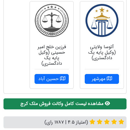
آتوسا ولایتی
فرزین خلج امیر
(وکیل پایه یک
حسینی (وکیل
دادگستری)
پایه یک
دادگستری)
مهرشهر
حسین آباد
مشاهده لیست کامل وکالت فروش ملک کرج
(امتیاز 4.5 | 1787 رای)