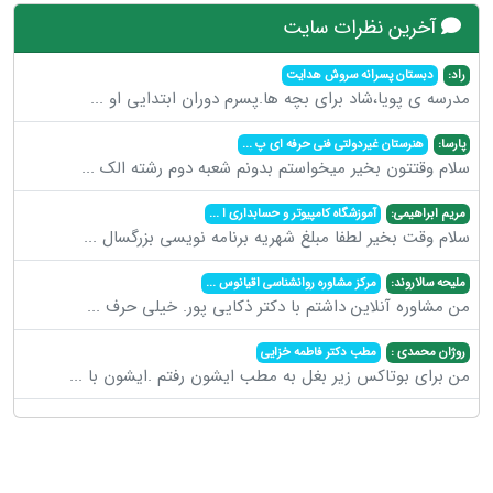
آخرین نظرات سایت
راد:
دبستان پسرانه سروش هدایت
مدرسه ی پویا،شاد برای بچه ها.پسرم دوران ابتدایی او
...
پارسا:
هنرستان غیردولتی فنی حرفه ای پ
...
سلام وقتتون بخیر میخواستم بدونم شعبه دوم رشته الک
...
مریم ابراهیمی:
آموزشگاه کامپیوتر و حسابداری ا
...
سلام وقت بخیر لطفا مبلغ شهریه برنامه نویسی بزرگسال
...
ملیحه سالاروند:
مرکز مشاوره روانشناسی اقیانوس
...
من مشاوره آنلاین داشتم با دکتر ذکایی پور. خیلی حرف
...
روژان محمدی :
مطب دکتر فاطمه خزایی
من برای بوتاکس زیر بغل به مطب ایشون رفتم .ایشون با
...