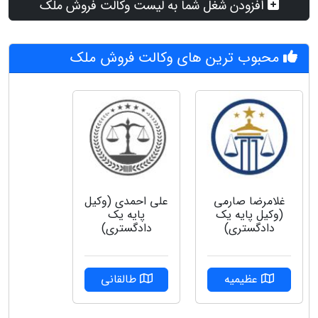
افزودن شغل شما به لیست وکالت فروش ملک
محبوب ترین های وکالت فروش ملک
غلامرضا صارمی
علی احمدی (وکیل
(وکیل پایه یک
پایه یک
دادگستری)
دادگستری)
عظیمیه
طالقانی