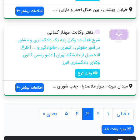
خيابان بهشتي ، بین هلال احمر و دارایی ، ...
اطلاعات بیشتر
دفتر وکالت مهناز کمالی
شرح فعالیت: وکیل پایه یک دادگستری و مشاور
در امور حقوقی ، کیفری ، خانوادگی و ... | فارغ
التحصیل از دانشگاه تهران | عضو رسمی کانون
وکلای دادگستری البرز
وکیل کرج
میدان نبوت ، بلوار ملاصدرا ، جنب شورای ح...
اطلاعات بیشتر
« قبلی
1
2
3
4
5
بعدی »
24 مورد یافت شد