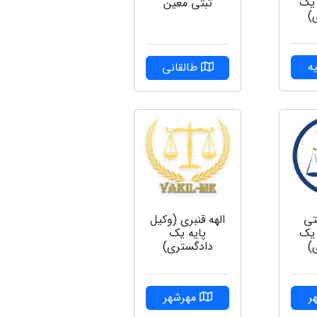
 یک
ثبتی معین
)
ه
طالقانی
تی
الهه قنبری (وکیل
 یک
پایه یک
)
دادگستری)
ر
مهرشهر