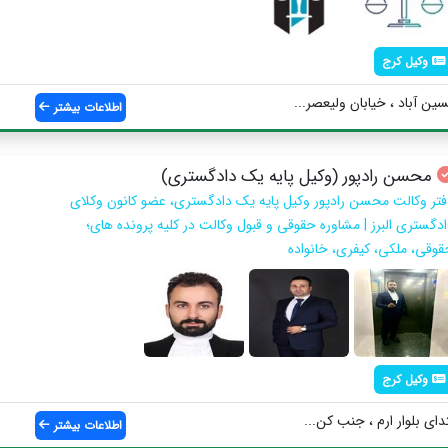
وکیل کرج
ین آباد ، خیابان ولیعصر...
اطلاعات بیشتر
محسن رادپور (وکیل پایه یک دادگستری)
فتر وکالت محسن رادپور وکیل پایه یک دادگستری، عضو کانون وکلای
ادگستری البرز | مشاوره حقوقی و قبول وکالت در کلیه پرونده های؛
قوقی، ملکی، کیفری، خانواده
وکیل کرج
دای بلوار ارم ، جنب کن...
اطلاعات بیشتر