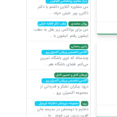
مرکز مشاوره روانشناسی اقیانوس
...
من مشاوره آنلاین داشتم با دکتر
ذکایی پور. خیلی حرف
...
روژان محمدی :
مطب دکتر فاطمه خزایی
من برای بوتاکس زیر بغل به مطب
ایشون رفتم .ایشون با
...
رادین رحمانی:
آکادمی تخصصی ورزشی اکسیژن پرو
...
چندساله که توی باشگاه تمرین
می‌کنم. فضای باشگاه هم
...
اورهان کامل و حسین کامل:
آکادمی تخصصی ورزشی اکسیژن پرو
...
درود بیکران تشکر و قدردانی از
مجموعه اکسیژن پرو
...
زری:
مجموعه دبیرستان دخترانه غیردول
...
دخترم با دوستش در مدرسه جان
افرین درس می خوند . ما
...