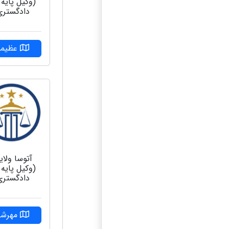
(وکیل پایه
دادگستری
عظیمی
آتوسا ولای
(وکیل پایه
دادگستری
مهرشه