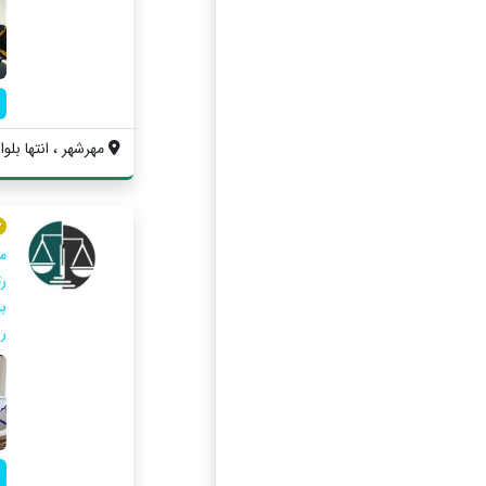
مهرشهر ، انتها بلوار 
م
ر.