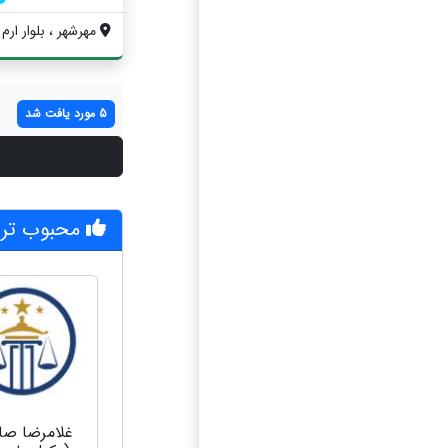
مهرشهر ، بلوار ارم 
5 مورد یافت شد
محبوب تری
غلامرضا صا