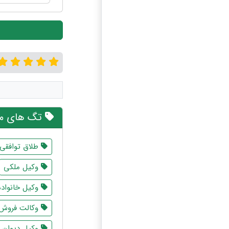
تگ های مر
طلاق توافقی
وکیل ملکی
وکیل خانواده
وکالت فروش
وکیل دیوان ع