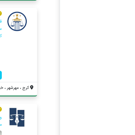
ق
س
کا
کرج ، مهرشهر ، خیابان ۲۰۵ ، مجتمع 
و
م