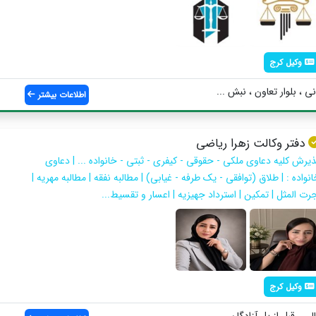
وکیل کرج
ی ، بلوار تعاون ، نبش ...
اطلاعات بیشتر
دفتر وکالت زهرا رياضي
ذیرش کلیه دعاوی ملکی - حقوقی - کیفری - ثبتی - خانواده ... | دعاوی
نواده : | طلاق (توافقی - یک طرفه - غیابی) | مطالبه نفقه | مطالبه مهریه |
جرت المثل | تمکین | استرداد جهیزیه | اعسار و تقسیط...
وکیل کرج
ی ، قبل از پل آزادگان