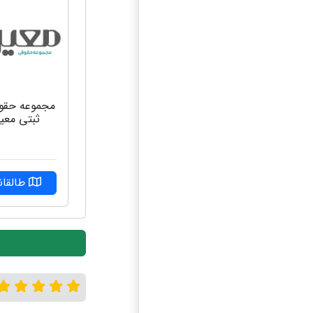
مجموعه حقو
ثبتی معی
طالقان