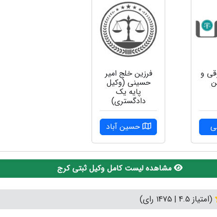
فرزین خلج امیر
قی و
حسینی (وکیل
ن
پایه یک
دادگستری)
حسین آباد
ی
مشاهده لیست کامل وکیل ثبتی کرج
(امتیاز 4.5 | 1475 رای)