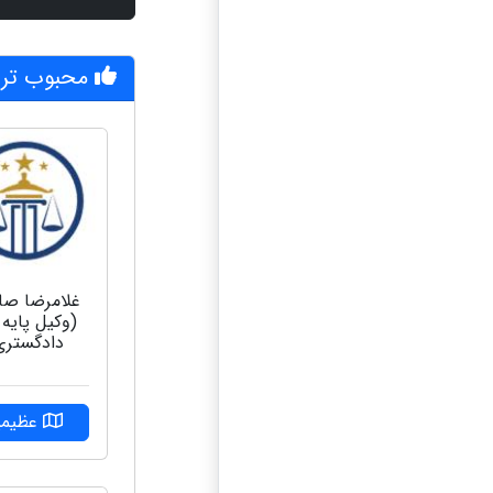
محبوب تری
غلامرضا صا
(وکیل پایه
دادگستری
عظیمی