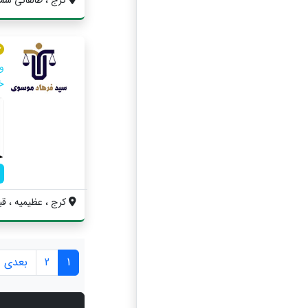
و
خا
کرج ، عظیمیه ، قبل
1
2
بعدی »