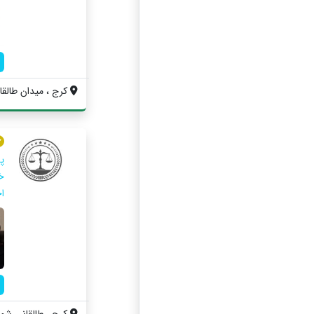
کرج ، میدان طالقان
پ
خا
ا
کرج ، طالقانی شمال