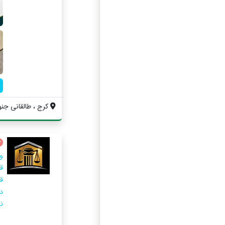
کرج ، طالقانی جن
و
ق
ق
د
ن