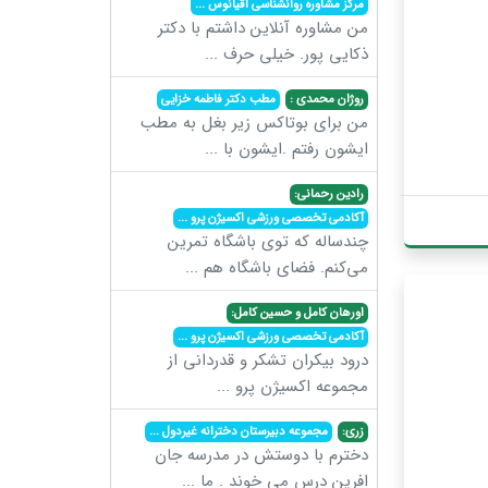
مرکز مشاوره روانشناسی اقیانوس
...
من مشاوره آنلاین داشتم با دکتر
ذکایی پور. خیلی حرف
...
روژان محمدی :
مطب دکتر فاطمه خزایی
من برای بوتاکس زیر بغل به مطب
ایشون رفتم .ایشون با
...
رادین رحمانی:
آکادمی تخصصی ورزشی اکسیژن پرو
...
چندساله که توی باشگاه تمرین
می‌کنم. فضای باشگاه هم
...
اورهان کامل و حسین کامل:
آکادمی تخصصی ورزشی اکسیژن پرو
...
درود بیکران تشکر و قدردانی از
مجموعه اکسیژن پرو
...
زری:
مجموعه دبیرستان دخترانه غیردول
...
دخترم با دوستش در مدرسه جان
افرین درس می خوند . ما
...