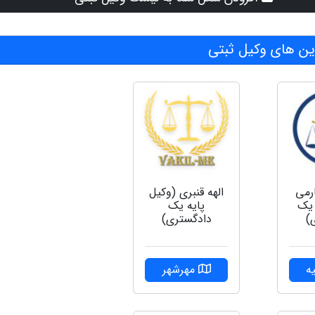
ن های وکیل ثبتی
رمی
الهه قنبری (وکیل
 یک
پایه یک
)
دادگستری)
ه
مهرشهر