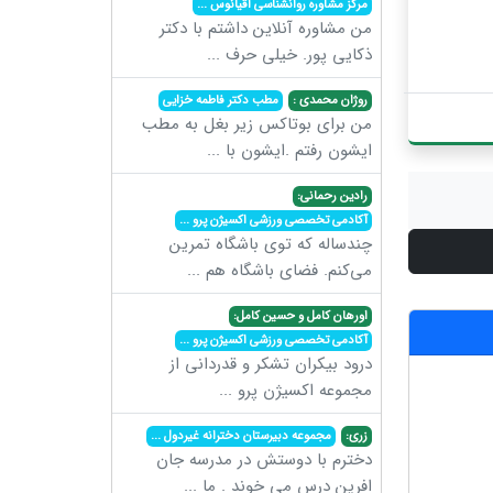
مرکز مشاوره روانشناسی اقیانوس
...
من مشاوره آنلاین داشتم با دکتر
ذکایی پور. خیلی حرف
...
روژان محمدی :
مطب دکتر فاطمه خزایی
من برای بوتاکس زیر بغل به مطب
ایشون رفتم .ایشون با
...
رادین رحمانی:
آکادمی تخصصی ورزشی اکسیژن پرو
...
چندساله که توی باشگاه تمرین
می‌کنم. فضای باشگاه هم
...
اورهان کامل و حسین کامل:
آکادمی تخصصی ورزشی اکسیژن پرو
...
درود بیکران تشکر و قدردانی از
مجموعه اکسیژن پرو
...
زری:
مجموعه دبیرستان دخترانه غیردول
...
دخترم با دوستش در مدرسه جان
افرین درس می خوند . ما
...