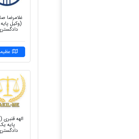
غلامرضا صا
(وکیل پایه
دادگستری
عظیمی
الهه قنبری (
پایه یک
دادگستری