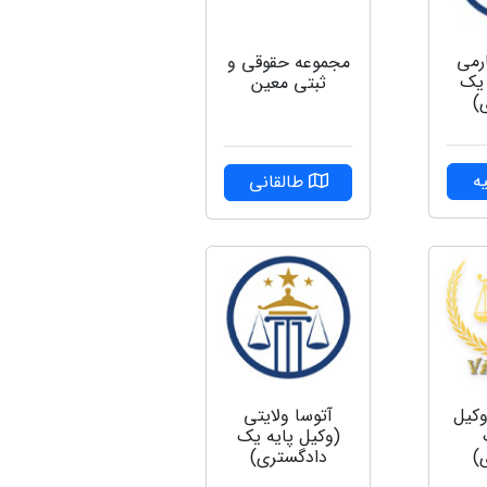
رمی
مجموعه حقوقی و
 یک
ثبتی معین
)
ه
طالقانی
وکیل
آتوسا ولایتی
(وکیل پایه یک
)
دادگستری)