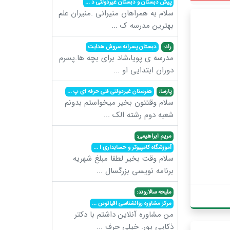
پیش دبستان و دبستان غیردولتی د
...
سلام به همراهان منیرانی .منیران علم
بهترین مدرسه ک
...
راد:
دبستان پسرانه سروش هدایت
مدرسه ی پویا،شاد برای بچه ها.پسرم
دوران ابتدایی او
...
پارسا:
هنرستان غیردولتی فنی حرفه ای پ
...
سلام وقتتون بخیر میخواستم بدونم
شعبه دوم رشته الک
...
مریم ابراهیمی:
آموزشگاه کامپیوتر و حسابداری ا
...
سلام وقت بخیر لطفا مبلغ شهریه
برنامه نویسی بزرگسال
...
ملیحه سالاروند:
مرکز مشاوره روانشناسی اقیانوس
...
من مشاوره آنلاین داشتم با دکتر
ذکایی پور. خیلی حرف
...