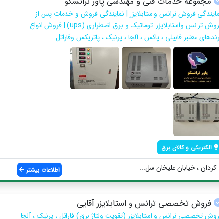
مجموعه خدمات فنی و مهندسی پاور ترانسکو
مایندگی فروش ترانس واستابلایزر | نمایندگی فروش و خدمات پس از
فروش ترانس واستابلایزر اتوماتیک و برق اضطراری (ups) | فروش انواع
ندهای معتبر فابیلی ، پاکس ، آلجا ، پرنیک ، پاتریکس وفاراتل
الکتریکی و کالای برق
ردان ، خیابان علیخان سل...
اطلاعات بیشتر
فروش تخصصی ترانس و استابلایزر آقایی
روش تخصصی ترانس و استابلایزر (تقویت ولتاژ برق) فاراتل ، پرنیک ، آلجا