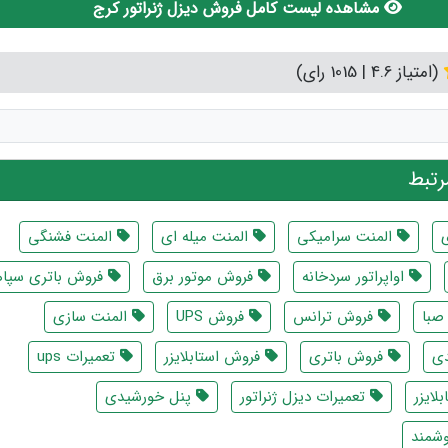
مشاهده لیست کامل فروش دیزل ژنراتور کرج
(امتیاز 4.6 | 1015 رای)
تبط
المنت سرامیکی
المنت میله ای
المنت فشنگی
اواپراتور سردخانه
فروش موتور برق
فروش باتری سپاه
صبا
فروش ترانس
فروش UPS
المنت سازی
دی
فروش باتری
فروش استابلایزر
تعمیرات ups
لایزر
تعمیرات دیزل ژنراتور
پنل خورشیدی
شمند