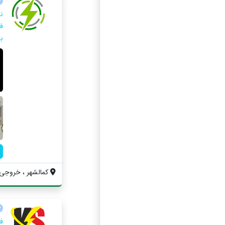
ن
بر
کمالشهر ، خروجی ک
ف